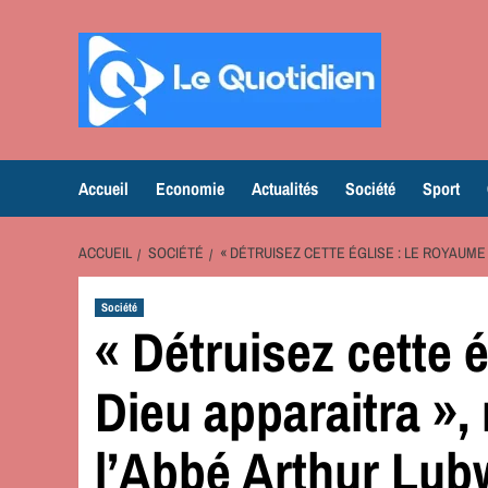
Aller
au
contenu
Accueil
Economie
Actualités
Société
Sport
ACCUEIL
SOCIÉTÉ
« DÉTRUISEZ CETTE ÉGLISE : LE ROYAUME
Société
« Détruisez cette 
Dieu apparaitra »,
l’Abbé Arthur Lub