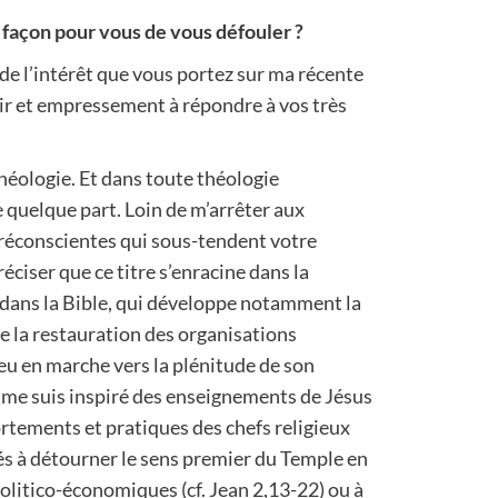
e façon pour vous de vous défouler ?
e l’intérêt que vous portez sur ma récente
isir et empressement à répondre à vos très
théologie. Et dans toute théologie
e quelque part. Loin de m’arrêter aux
réconscientes qui sous-tendent votre
réciser que ce titre s’enracine dans la
 dans la Bible, qui développe notamment la
e la restauration des organisations
eu en marche vers la plénitude de son
e me suis inspiré des enseignements de Jésus
rtements et pratiques des chefs religieux
és à détourner le sens premier du Temple en
politico-économiques (cf. Jean 2,13-22) ou à