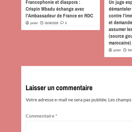
Francophonie et diaspora :
Un juge es
Crispin Mbadu échange avec
démanteler 
l’Ambassadeur de France en RDC
contre l’im
et demande
05/08/2026
junior
0
assumer le
(source go
marocaine)
04
junior
Laisser un commentaire
Votre adresse e-mail ne sera pas publiée.
Les champs 
Commentaire
*