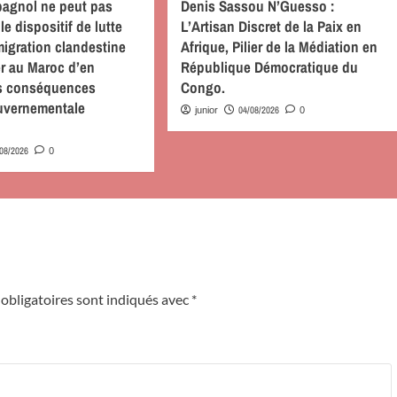
pagnol ne peut pas
Denis Sassou N’Guesso :
le dispositif de lutte
L’Artisan Discret de la Paix en
migration clandestine
Afrique, Pilier de la Médiation en
r au Maroc d’en
République Démocratique du
s conséquences
Congo.
uvernementale
04/08/2026
junior
0
/08/2026
0
obligatoires sont indiqués avec
*