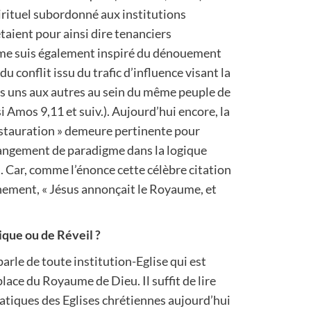
irituel subordonné aux institutions
taient pour ainsi dire tenanciers
Je me suis également inspiré du dénouement
u conflit issu du trafic d’influence visant la
es uns aux autres au sein du même peuple de
si Amos 9,11 et suiv.). Aujourd’hui encore, la
estauration » demeure pertinente pour
hangement de paradigme dans la logique
Car, comme l’énonce cette célèbre citation
inement, « Jésus annonçait le Royaume, et
ique ou de Réveil ?
parle de toute institution-Eglise qui est
 place du Royaume de Dieu. Il suffit de lire
ratiques des Eglises chrétiennes aujourd’hui