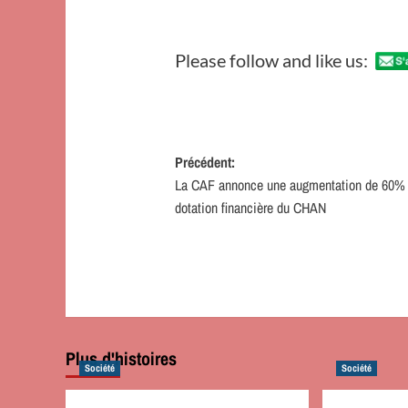
Please follow and like us:
Navigation
Précédent:
La CAF annonce une augmentation de 60% 
d’article
dotation financière du CHAN
Plus d'histoires
Société
Société