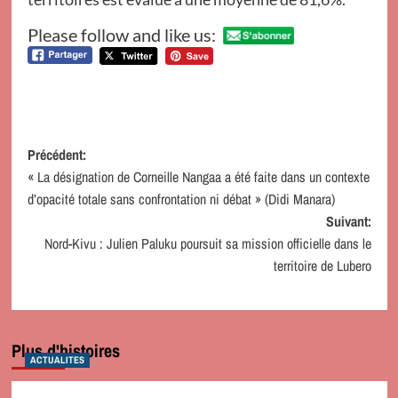
Please follow and like us:
Navigation
Précédent:
« La désignation de Corneille Nangaa a été faite dans un contexte
d’article
d’opacité totale sans confrontation ni débat » (Didi Manara)
Suivant:
Nord-Kivu : Julien Paluku poursuit sa mission officielle dans le
territoire de Lubero
Plus d'histoires
ACTUALITES