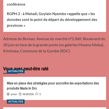
conférence
RGPH-2 : à Matadi, Guylain Nyembo rappelle que « les
données sont le point de départ du développement des
provinces »
Adresse du Bureau: Avenue du marché n°3, Réf.: Boulevard du
30 juin en face de la grande poste (ex galeries Mwana Nteba),
Kinshasa, Commune de la Gombe (RDC)
Vous avez peut-être raté
ACTUALITES
Mise en place des stratégies pour accroître les exportations des
produits Made In Drc
05/08/2026
junior
0
ACTUALITES