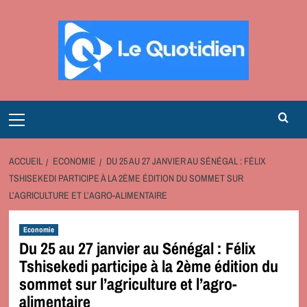
Aller
au
contenu
Primary
Menu
ACCUEIL
ECONOMIE
DU 25 AU 27 JANVIER AU SÉNÉGAL : FÉLIX
TSHISEKEDI PARTICIPE À LA 2ÈME ÉDITION DU SOMMET SUR
L’AGRICULTURE ET L’AGRO-ALIMENTAIRE
Economie
Du 25 au 27 janvier au Sénégal : Félix
Tshisekedi participe à la 2ème édition du
sommet sur l’agriculture et l’agro-
alimentaire