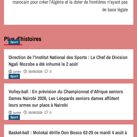
marocain pour créer l’Algérie et la doter de frontières n’ayant pas
de base légale
Plus d'histoires
Sport
Direction de l’Institut National des Sports : Le Chef de Division
Ngali Mozobe a été inhumé le 2 août
05/08/2026
junior
0
Sport
Volley-ball : En prévision du Championnat d’Afrique seniors
Dames Nairobi 2026, Les Léopards seniors dames affûtent
leurs armes sur place à Nairobi
05/08/2026
junior
0
Sport
Basket-ball : Molokaï étrille Don Bosco 62-29 ce mardi 4 août à