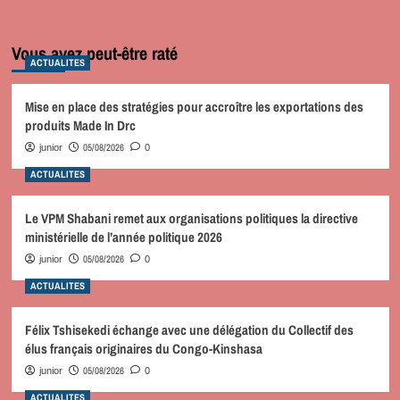
Vous avez peut-être raté
ACTUALITES
Mise en place des stratégies pour accroître les exportations des
produits Made In Drc
05/08/2026
junior
0
ACTUALITES
Le VPM Shabani remet aux organisations politiques la directive
ministérielle de l’année politique 2026
05/08/2026
junior
0
ACTUALITES
Félix Tshisekedi échange avec une délégation du Collectif des
élus français originaires du Congo-Kinshasa
05/08/2026
junior
0
ACTUALITES