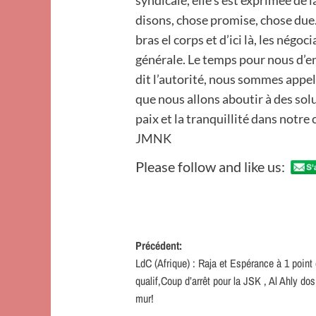
syndicale, elle s’est exprimée de 
disons, chose promise, chose due.
bras el corps et d’ici là, les négo
générale. Le temps pour nous d’en
dit l’autorité, nous sommes appel
que nous allons aboutir à des sol
paix et la tranquillité dans notre c
JMNK
Please follow and like us:
Navigation
Précédent:
LdC (Afrique) : Raja et Espérance à 1 point 
d’article
qualif,Coup d’arrêt pour la JSK , Al Ahly dos
mur!