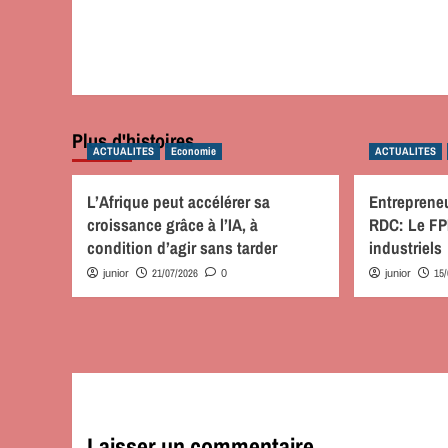
Plus d'histoires
ACTUALITES
Economie
ACTUALITES
L’Afrique peut accélérer sa
Entrepreneu
croissance grâce à l’IA, à
RDC: Le FPI
condition d’agir sans tarder
industriels
21/07/2026
15
junior
0
junior
Laisser un commentaire