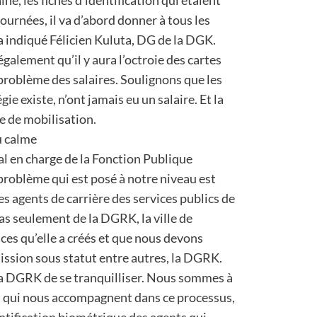
ne, les fiches d’identification qui étaient
urnées, il va d’abord donner à tous les
a indiqué Félicien Kuluta, DG de la DGK.
également qu’il y aura l’octroie des cartes
 problème des salaires. Soulignons que les
e existe, n’ont jamais eu un salaire. Et la
 de mobilisation.
u calme
al en charge de la Fonction Publique
problème qui est posé à notre niveau est
es agents de carrière des services publics de
t pas seulement de la DGRK, la ville de
ices qu’elle a créés et que nous devons
ssion sous statut entre autres, la DGRK.
 DGRK de se tranquilliser. Nous sommes à
s qui nous accompagnent dans ce processus,