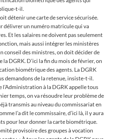
ntification biométrique des agents qui
ique-t-il.
it détenir une carte de service sécurisée.
ur délivrer un numéro matricule qui va
s. Et les salaires ne doivent pas seulement
onction, mais aussi intégrer les ministères
n conseil des ministres, on doit décider de
e la DGRK. D’ici la fin du mois de février, on
ication biométrique des agents. La DGRK
s demandons de la retenue, insiste-t-il.
 l’Administration à la DGRK appelle tous
mier temps, on va résoudre leur problème de
déjà transmis au niveau du commissariat en
me l’a dit le commissaire, d’ici là, il y aura
nts pour leur donner la carte biométrique.
omité provisoire des groupes à vocation