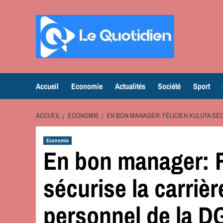
Aller
au
contenu
Accueil
Economie
Actualités
Société
Sport
ACCUEIL
ECONOMIE
EN BON MANAGER: FÉLICIEN KULUTA SÉ
Economie
En bon manager: F
sécurise la carriè
personnel de la 