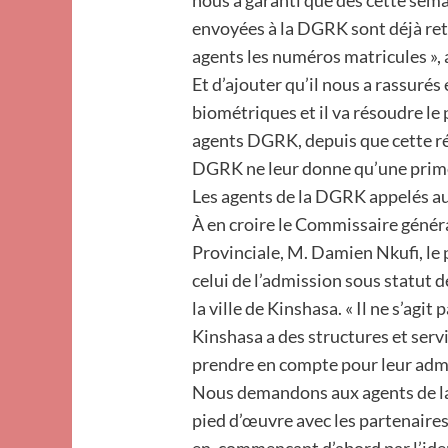
nous a garanti que dès cette semai
envoyées à la DGRK sont déjà reto
agents les numéros matricules », 
Et d’ajouter qu’il nous a rassurés 
biométriques et il va résoudre le
agents DGRK, depuis que cette régi
DGRK ne leur donne qu’une prime
Les agents de la DGRK appelés a
À en croire le Commissaire génér
Provinciale, M. Damien Nkufi, le 
celui de l’admission sous statut d
la ville de Kinshasa. « Il ne s’agi
Kinshasa a des structures et serv
prendre en compte pour leur admi
Nous demandons aux agents de la
pied d’œuvre avec les partenaire