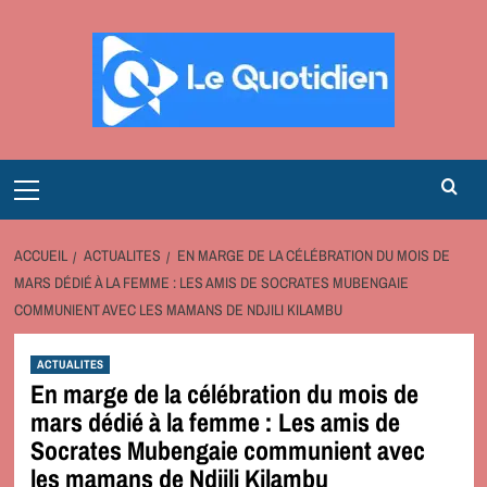
Aller
au
contenu
Primary
Menu
ACCUEIL
ACTUALITES
EN MARGE DE LA CÉLÉBRATION DU MOIS DE
MARS DÉDIÉ À LA FEMME : LES AMIS DE SOCRATES MUBENGAIE
COMMUNIENT AVEC LES MAMANS DE NDJILI KILAMBU
ACTUALITES
En marge de la célébration du mois de
mars dédié à la femme : Les amis de
Socrates Mubengaie communient avec
les mamans de Ndjili Kilambu