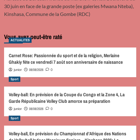
30 juin en face de la grande poste (ex galeries Mwana Nteba),
Kinshasa, Commune de la Gombe (RDC)
Vous avez peut-être raté
ACTUALITES
Carnet Rose: Passionnée du sport et de la religion, Merlaine
Ghakiy fête ce vendredi 7 août son anniversaire de naissance
08/08/2026
junior
0
Sport
Volley-ball: En prévision de la Coupe du Congo et la Zone 4, La
Garde Républicaine Volley Club amorce sa préparation
08/08/2026
junior
0
Sport
Volley-ball, En prévision du Championnat d’Afrique des Nations