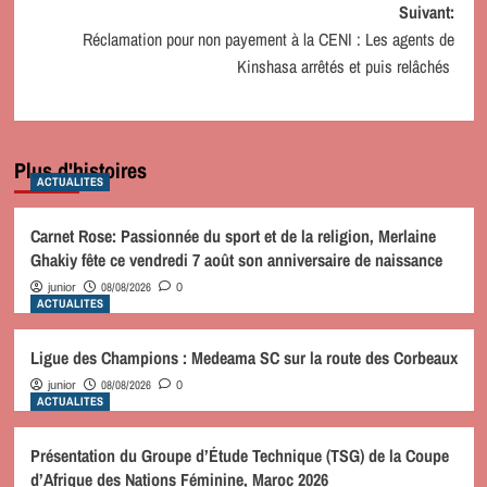
Suivant:
Réclamation pour non payement à la CENI : Les agents de
Kinshasa arrêtés et puis relâchés
Plus d'histoires
ACTUALITES
Carnet Rose: Passionnée du sport et de la religion, Merlaine
Ghakiy fête ce vendredi 7 août son anniversaire de naissance
08/08/2026
junior
0
ACTUALITES
Ligue des Champions : Medeama SC sur la route des Corbeaux
08/08/2026
junior
0
ACTUALITES
Présentation du Groupe d’Étude Technique (TSG) de la Coupe
d’Afrique des Nations Féminine, Maroc 2026