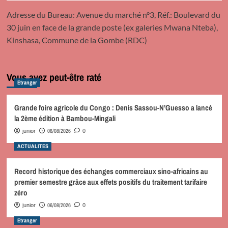
Adresse du Bureau: Avenue du marché n°3, Réf.: Boulevard du
30 juin en face de la grande poste (ex galeries Mwana Nteba),
Kinshasa, Commune de la Gombe (RDC)
Vous avez peut-être raté
Etranger
Grande foire agricole du Congo : Denis Sassou-N’Guesso a lancé
la 2ème édition à Bambou-Mingali
06/08/2026
junior
0
ACTUALITES
Record historique des échanges commerciaux sino-africains au
premier semestre grâce aux effets positifs du traitement tarifaire
zéro
06/08/2026
junior
0
Etranger