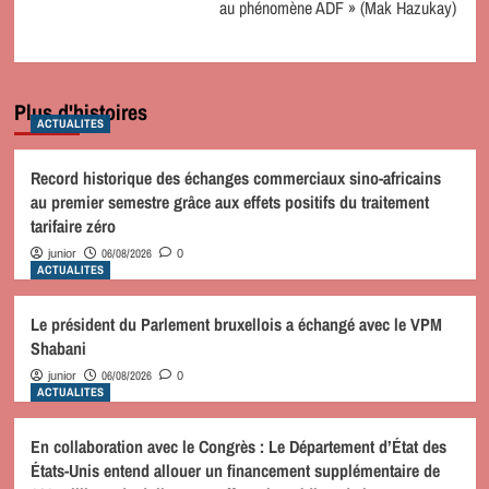
au phénomène ADF » (Mak Hazukay)
Plus d'histoires
ACTUALITES
Record historique des échanges commerciaux sino-africains
au premier semestre grâce aux effets positifs du traitement
tarifaire zéro
06/08/2026
junior
0
ACTUALITES
Le président du Parlement bruxellois a échangé avec le VPM
Shabani
06/08/2026
junior
0
ACTUALITES
En collaboration avec le Congrès : Le Département d’État des
États-Unis entend allouer un financement supplémentaire de