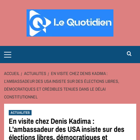
Aller
au
contenu
Primary
Menu
ACCUEIL
ACTUALITES
EN VISITE CHEZ DENIS KADIMA :
L’AMBASSADEUR DES USA INSISTE SUR DES ÉLECTIONS LIBRES,
DÉMOCRATIQUES ET CRÉDIBLES TENUES DANS LE DÉLAI
CONSTITUTIONNEL
ACTUALITES
En visite chez Denis Kadima :
L’ambassadeur des USA insiste sur des
élections libres, démocratiques et