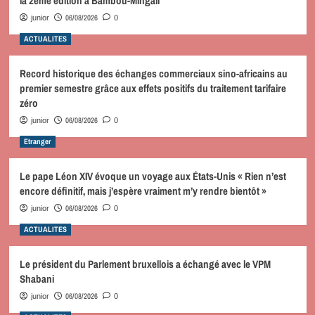
la 2ème édition à Bambou-Mingali
06/08/2026
junior
0
ACTUALITES
Record historique des échanges commerciaux sino-africains au
premier semestre grâce aux effets positifs du traitement tarifaire
zéro
06/08/2026
junior
0
Etranger
Le pape Léon XIV évoque un voyage aux États-Unis « Rien n’est
encore définitif, mais j’espère vraiment m’y rendre bientôt »
06/08/2026
junior
0
ACTUALITES
Le président du Parlement bruxellois a échangé avec le VPM
Shabani
06/08/2026
junior
0