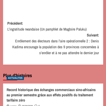
Navigation
Précédent:
L’ingratitude rwandaise (Un pamphlet de Magloire Paluku)
d’article
Suivant:
Enrôlement des électeurs dans l’aire opérationnelle 2 : Denis
Kadima encourage la population des 9 provinces concernées à
s’enrôler et à ne pas attendre le dernier jour
Plus d'histoires
ACTUALITES
Record historique des échanges commerciaux sino-africains
au premier semestre grâce aux effets positifs du traitement
tarifaire zéro
06/08/2026
junior
0