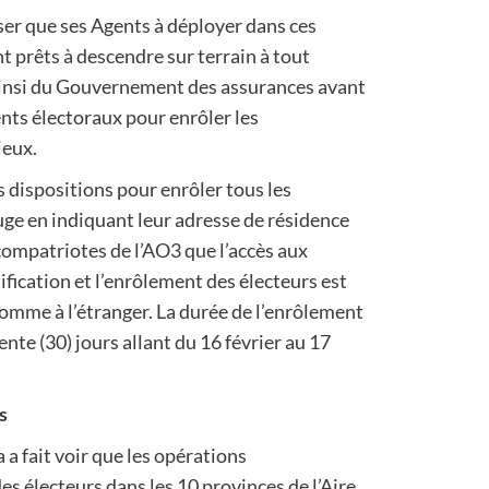
iser que ses Agents à déployer dans ces
t prêts à descendre sur terrain à tout
ainsi du Gouvernement des assurances avant
ents électoraux pour enrôler les
ieux.
es dispositions pour enrôler tous les
uge en indiquant leur adresse de résidence
compatriotes de l’AO3 que l’accès aux
ification et l’enrôlement des électeurs est
omme à l’étranger. La durée de l’enrôlement
ente (30) jours allant du 16 février au 17
s
 a fait voir que les opérations
es électeurs dans les 10 provinces de l’Aire