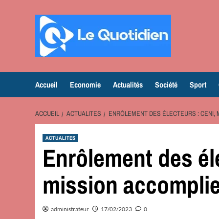
Aller
au
contenu
Accueil
Economie
Actualités
Société
Sport
ACCUEIL
ACTUALITES
ENRÔLEMENT DES ÉLECTEURS : CENI, 
ACTUALITES
Enrôlement des él
mission accompli
administrateur
17/02/2023
0