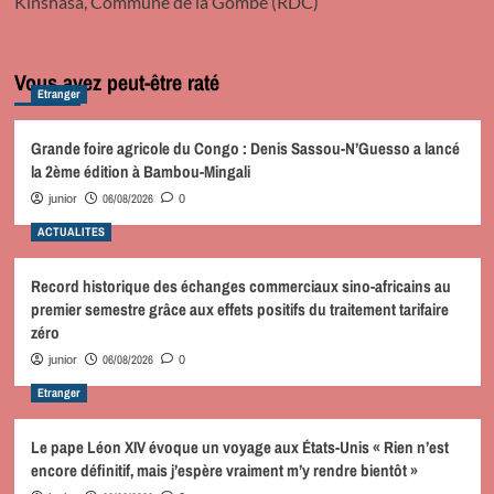
Kinshasa, Commune de la Gombe (RDC)
Vous avez peut-être raté
Etranger
Grande foire agricole du Congo : Denis Sassou-N’Guesso a lancé
la 2ème édition à Bambou-Mingali
06/08/2026
junior
0
ACTUALITES
Record historique des échanges commerciaux sino-africains au
premier semestre grâce aux effets positifs du traitement tarifaire
zéro
06/08/2026
junior
0
Etranger
Le pape Léon XIV évoque un voyage aux États-Unis « Rien n’est
encore définitif, mais j’espère vraiment m’y rendre bientôt »