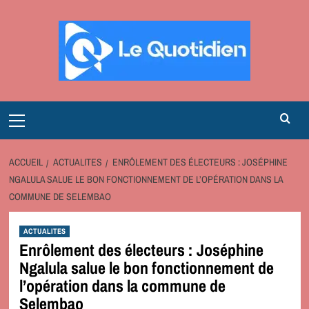
Aller
au
contenu
Primary
Menu
ACCUEIL
ACTUALITES
ENRÔLEMENT DES ÉLECTEURS : JOSÉPHINE
NGALULA SALUE LE BON FONCTIONNEMENT DE L’OPÉRATION DANS LA
COMMUNE DE SELEMBAO
ACTUALITES
Enrôlement des électeurs : Joséphine
Ngalula salue le bon fonctionnement de
l’opération dans la commune de
Selembao