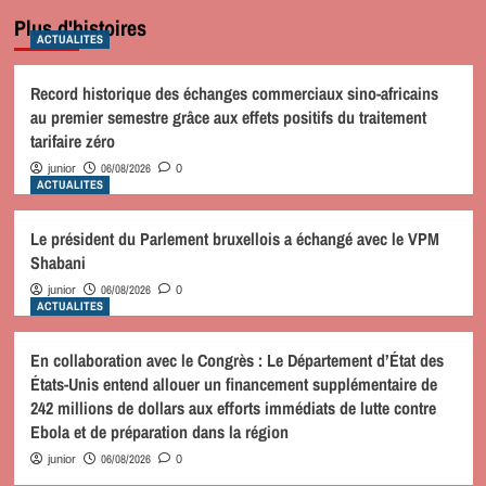
Plus d'histoires
ACTUALITES
Record historique des échanges commerciaux sino-africains
au premier semestre grâce aux effets positifs du traitement
tarifaire zéro
06/08/2026
junior
0
ACTUALITES
Le président du Parlement bruxellois a échangé avec le VPM
Shabani
06/08/2026
junior
0
ACTUALITES
En collaboration avec le Congrès : Le Département d’État des
États-Unis entend allouer un financement supplémentaire de
242 millions de dollars aux efforts immédiats de lutte contre
Ebola et de préparation dans la région
06/08/2026
junior
0