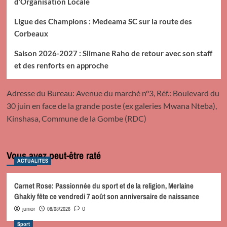
d’Organisation Locale
Ligue des Champions : Medeama SC sur la route des
Corbeaux
Saison 2026-2027 : Slimane Raho de retour avec son staff
et des renforts en approche
Adresse du Bureau: Avenue du marché n°3, Réf.: Boulevard du
30 juin en face de la grande poste (ex galeries Mwana Nteba),
Kinshasa, Commune de la Gombe (RDC)
Vous avez peut-être raté
ACTUALITES
Carnet Rose: Passionnée du sport et de la religion, Merlaine
Ghakiy fête ce vendredi 7 août son anniversaire de naissance
08/08/2026
junior
0
Sport