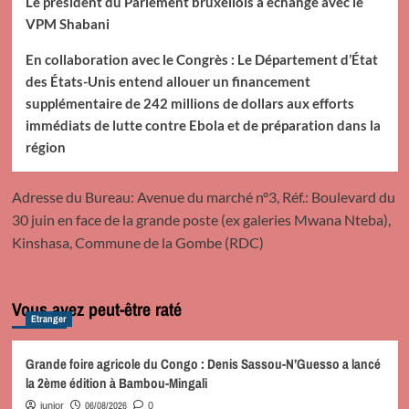
Le président du Parlement bruxellois a échangé avec le
VPM Shabani
En collaboration avec le Congrès : Le Département d’État
des États-Unis entend allouer un financement
supplémentaire de 242 millions de dollars aux efforts
immédiats de lutte contre Ebola et de préparation dans la
région
Adresse du Bureau: Avenue du marché n°3, Réf.: Boulevard du
30 juin en face de la grande poste (ex galeries Mwana Nteba),
Kinshasa, Commune de la Gombe (RDC)
Vous avez peut-être raté
Etranger
Grande foire agricole du Congo : Denis Sassou-N’Guesso a lancé
la 2ème édition à Bambou-Mingali
06/08/2026
junior
0