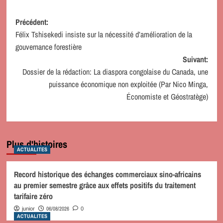
Navigation
Précédent:
Félix Tshisekedi insiste sur la nécessité d’amélioration de la
d’article
gouvernance forestière
Suivant:
Dossier de la rédaction: La diaspora congolaise du Canada, une
puissance économique non exploitée (Par Nico Minga,
Économiste et Géostratège)
Plus d'histoires
ACTUALITES
Record historique des échanges commerciaux sino-africains
au premier semestre grâce aux effets positifs du traitement
tarifaire zéro
06/08/2026
junior
0
ACTUALITES