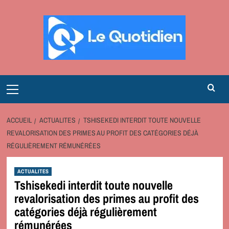
Aller
au
contenu
Primary
Menu
ACCUEIL
ACTUALITES
TSHISEKEDI INTERDIT TOUTE NOUVELLE
REVALORISATION DES PRIMES AU PROFIT DES CATÉGORIES DÉJÀ
RÉGULIÈREMENT RÉMUNÉRÉES
ACTUALITES
Tshisekedi interdit toute nouvelle
revalorisation des primes au profit des
catégories déjà régulièrement
rémunérées