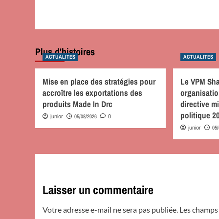
Plus d'histoires
ACTUALITES
ACTUALITES
Mise en place des stratégies pour
Le VPM Sha
accroître les exportations des
organisatio
produits Made In Drc
directive mi
politique 2
05/08/2026
junior
0
05
junior
Laisser un commentaire
Votre adresse e-mail ne sera pas publiée.
Les champs 