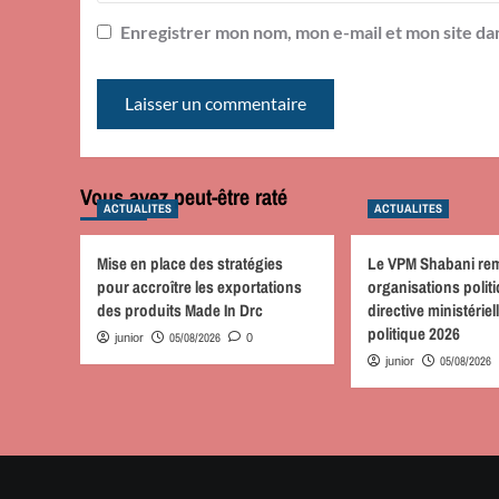
Enregistrer mon nom, mon e-mail et mon site da
Vous avez peut-être raté
ACTUALITES
ACTUALITES
Mise en place des stratégies
Le VPM Shabani re
pour accroître les exportations
organisations politi
des produits Made In Drc
directive ministériel
politique 2026
05/08/2026
junior
0
05/08/2026
junior