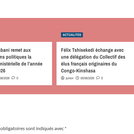
ACTUALITES
bani remet aux
Félix Tshisekedi échange avec
ns politiques la
une délégation du Collectif des
nistérielle de l’année
élus français originaires du
026
Congo-Kinshasa
/08/2026
05/08/2026
0
junior
0
obligatoires sont indiqués avec
*