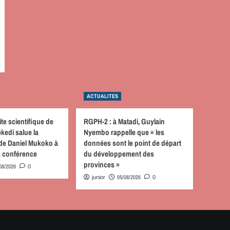
ACTUALITES
ite scientifique de
RGPH-2 : à Matadi, Guylain
kedi salue la
Nyembo rappelle que « les
 de Daniel Mukoko à
données sont le point de départ
e conférence
du développement des
provinces »
08/2026
0
05/08/2026
junior
0