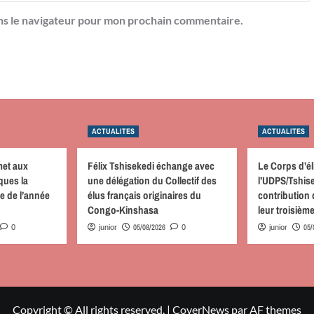
ns le navigateur pour mon prochain commentaire.
ACTUALITES
ACTUALITES
met aux
Félix Tshisekedi échange avec
Le Corps d’él
ques la
une délégation du Collectif des
l’UDPS/Tshise
le de l’année
élus français originaires du
contribution
Congo-Kinshasa
leur troisièm
05/08/2026
05/
0
junior
0
junior
Copyright © All rights reserved.
|
CoverNews
par AF themes