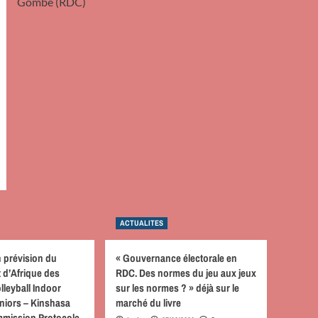
Gombe (RDC)
ACTUALITES
n prévision du
« Gouvernance électorale en
d’Afrique des
RDC. Des normes du jeu aux jeux
lleyball Indoor
sur les normes ? » déjà sur le
niors – Kinshasa
marché du livre
mmission Protocole