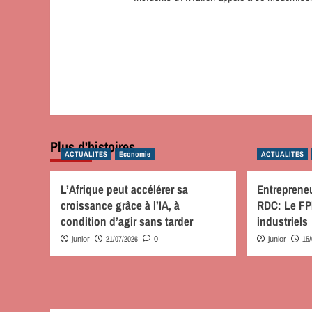
Plus d'histoires
ACTUALITES
Economie
ACTUALITES
L’Afrique peut accélérer sa
Entrepreneu
croissance grâce à l’IA, à
RDC: Le FPI
condition d’agir sans tarder
industriels
21/07/2026
15
junior
0
junior