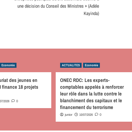
une décision du Conseil des Ministres » (Adèle
Kayinda)
Economie
ACTUALITES
Economie
riat des jeunes en
ONEC RDC: Les experts-
 finance 18 projets
comptables appelés à renforcer
leur rôle dans la lutte contre le
blanchiment des capitaux et le
/07/2026
0
financement du terrorisme
10/07/2026
junior
0