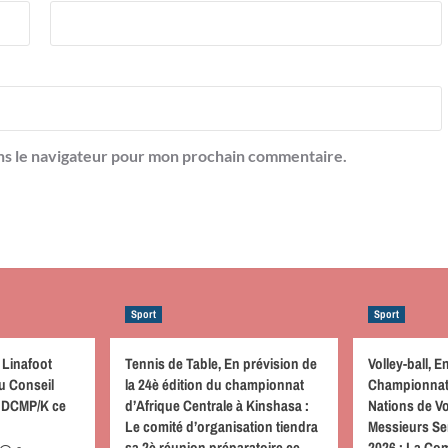
ns le navigateur pour mon prochain commentaire.
Sport
Sport
 Linafoot
Tennis de Table, En prévision de
Volley-ball, E
du Conseil
la 24è édition du championnat
Championnat 
u DCMP/K ce
d’Afrique Centrale à Kinshasa :
Nations de Vo
Le comité d’organisation tiendra
Messieurs Se
sa 2è réunion préparatoire ce
2026 : La Co