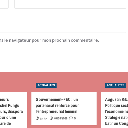
ns le navigateur pour mon prochain commentaire.
ACTUALITES
ACTUALITES
neurs
Gouvernement–FEC : un
Augustin Kib
achel Pungu
partenariat renforcé pour
Politique sect
urs, diaspora
l’entrepreneuriat féminin
l’économie nu
tour d’une
Stratégie nati
07/08/2026
junior
0
hare de
bâtir un Cong