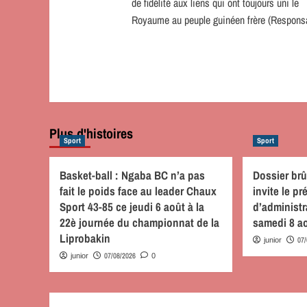
de fidélité aux liens qui ont toujours uni le
Royaume au peuple guinéen frère (Respons
Plus d'histoires
Sport
Sport
Basket-ball : Ngaba BC n’a pas
Dossier brû
fait le poids face au leader Chaux
invite le p
Sport 43-85 ce jeudi 6 août à la
d’administ
22è journée du championnat de la
samedi 8 a
Liprobakin
07
junior
07/08/2026
junior
0