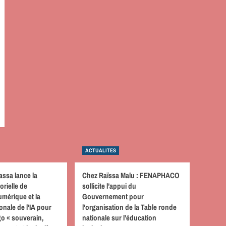
ACTUALITES
assa lance la
Chez Raïssa Malu : FENAPHACO
orielle de
sollicite l’appui du
mérique et la
Gouvernement pour
onale de l’IA pour
l’organisation de la Table ronde
o « souverain,
nationale sur l’éducation