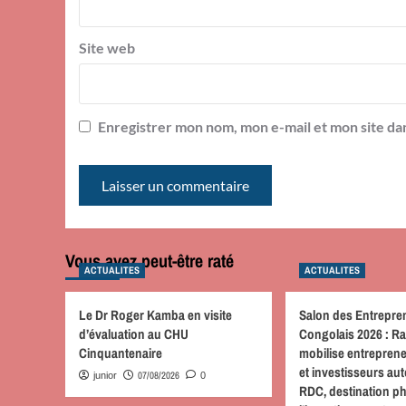
Site web
Enregistrer mon nom, mon e-mail et mon site da
Vous avez peut-être raté
ACTUALITES
ACTUALITES
Le Dr Roger Kamba en visite
Salon des Entrepre
d’évaluation au CHU
Congolais 2026 : R
Cinquantenaire
mobilise entreprene
et investisseurs au
07/08/2026
junior
0
RDC, destination p