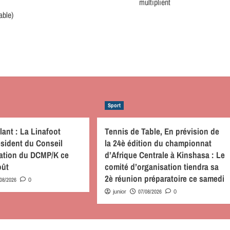
multiplient
able)
Sport
lant : La Linafoot
Tennis de Table, En prévision de
résident du Conseil
la 24è édition du championnat
ration du DCMP/K ce
d’Afrique Centrale à Kinshasa : Le
oût
comité d’organisation tiendra sa
2è réunion préparatoire ce samedi
/08/2026
0
07/08/2026
junior
0