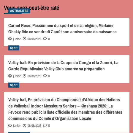
Vous avez peut-être raté
ACTUALITES
Carnet Rose: Passionnée du sport et de la religion, Merlaine
Ghakiy fête ce vendredi 7 août son anniversaire de naissance
08/08/2026
junior
0
Sport
Volley-ball: En prévision de la Coupe du Congo et la Zone 4, La
Garde Républicaine Volley Club amorce sa préparation
08/08/2026
junior
0
Sport
Volley-ball, En prévision du Championnat d’Afrique des Nations
de Volleyball Indoor Messieurs Seniors – Kinshasa 2026: La
Fevoco rend public la liste officielle des membres des différentes
commissions du Comité d’Organisation Locale
08/08/2026
junior
0