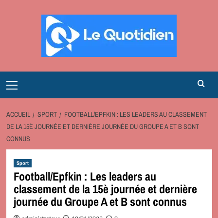
Aller
au
contenu
Primary
Menu
ACCUEIL
SPORT
FOOTBALL/EPFKIN : LES LEADERS AU CLASSEMENT
DE LA 15È JOURNÉE ET DERNIÈRE JOURNÉE DU GROUPE A ET B SONT
CONNUS
Sport
Football/Epfkin : Les leaders au
classement de la 15è journée et dernière
journée du Groupe A et B sont connus