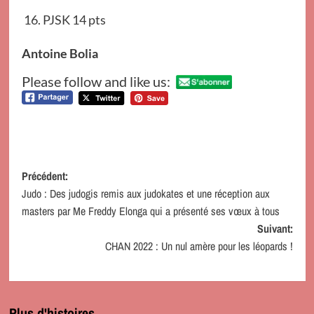
PJSK 14 pts
Antoine Bolia
Please follow and like us:
Navigation
Précédent:
Judo : Des judogis remis aux judokates et une réception aux
d’article
masters par Me Freddy Elonga qui a présenté ses vœux à tous
Suivant:
CHAN 2022 : Un nul amère pour les léopards !
Plus d'histoires