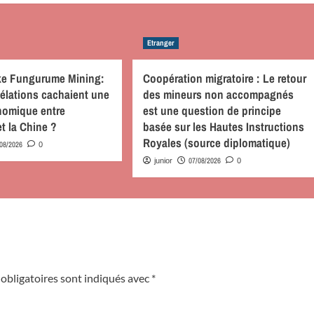
Etranger
nke Fungurume Mining:
Coopération migratoire : Le retour
évélations cachaient une
des mineurs non accompagnés
nomique entre
est une question de principe
et la Chine ?
basée sur les Hautes Instructions
Royales (source diplomatique)
/08/2026
0
07/08/2026
junior
0
obligatoires sont indiqués avec
*