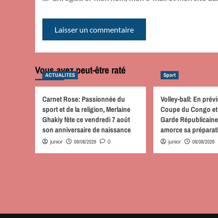
Vous avez peut-être raté
ACTUALITES
Sport
Carnet Rose: Passionnée du
Volley-ball: En prévi
sport et de la religion, Merlaine
Coupe du Congo et 
Ghakiy fête ce vendredi 7 août
Garde Républicaine
son anniversaire de naissance
amorce sa prépara
08/08/2026
08/08/2026
junior
0
junior