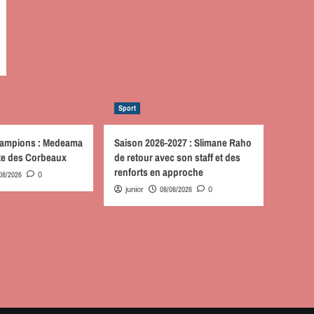
Sport
hampions : Medeama
Saison 2026-2027 : Slimane Raho
ute des Corbeaux
de retour avec son staff et des
renforts en approche
08/2026
0
08/08/2026
junior
0