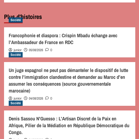
Plus d'histoires
Société
Francophonie et diaspora : Crispin Mbadu échange avec
l’Ambassadeur de France en RDC
05/08/2026
junior
0
Société
Un juge espagnol ne peut pas démanteler le dispositif de lutte
contre l’immigration clandestine et demander au Maroc d’en
assumer les conséquences (source gouvernementale
marocaine)
04/08/2026
junior
0
Société
Denis Sassou N’Guesso : L’Artisan Discret de la Paix en
Afrique, Pilier de la Médiation en République Démocratique du
Congo.