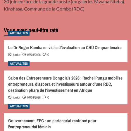
30 juin en face de la grande poste (ex galeries Mwana Nteba),
Kinshasa, Commune de la Gombe (RDC)
Vous avez peut-être raté
ACTUALITES
Le Dr Roger Kamba en visite d’évaluation au CHU Cinquantenaire
07/08/2026
junior
0
ACTUALITES
Salon des Entrepreneurs Congolais 2026 : Rachel Pungu mobilise
entrepreneurs, diaspora et investisseurs autour d’une RDC,
destination phare de l’investissement en Afrique
07/08/2026
junior
0
ACTUALITES
Gouvernement–FEC : un partenariat renforcé pour
l’entrepreneuriat féminin