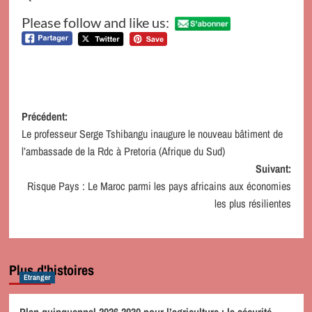
Please follow and like us:
Navigation
Précédent:
Le professeur Serge Tshibangu inaugure le nouveau bâtiment de
d’article
l’ambassade de la Rdc à Pretoria (Afrique du Sud)
Suivant:
Risque Pays : Le Maroc parmi les pays africains aux économies
les plus résilientes
Plus d'histoires
Etranger
Plan quinquennal 2026-2030 pour l’agriculture : la sécurité