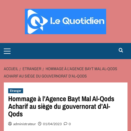
Aller
au
contenu
Primary
Menu
ACCUEIL
ETRANGER
HOMMAGE À L’AGENCE BAYT MAL AL-QODS
ACHARIF AU SIÈGE DU GOUVERNORAT D’AL-QODS
Etranger
Hommage à l’Agence Bayt Mal Al-Qods
Acharif au siège du gouvernorat d’Al-
Qods
administrateur
01/04/2023
0