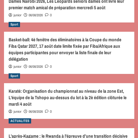
Dames Nairobi 2026, Les Léopards seniors dames ont livré leur
premier match amical de préparation mercredi 5 août
06/08/2026
junior
0
Sport
Basket-ball: 4è fenêtre des éliminatoires à la Coupe du monde
Fiba Qatar 2027, 17 août date limite fixée par Fiba/Afrique aux
équipes participantes pour envoyer la liste finale de leur
délégation
06/08/2026
junior
0
Sport
Karaté: Organisation du championnat au niveau de la zone Est,
L’équipe de la Tshopo au-dessus du lot à la 2è édition clôturée le
mardi 4 août
06/08/2026
junior
0
ACTUALITES
L’après-Kagame : le Rwanda à l’épreuve d’une transition décisive