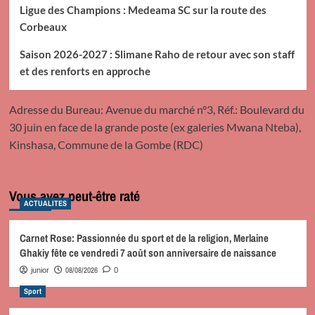
Ligue des Champions : Medeama SC sur la route des
Corbeaux
Saison 2026-2027 : Slimane Raho de retour avec son staff
et des renforts en approche
Adresse du Bureau: Avenue du marché n°3, Réf.: Boulevard du
30 juin en face de la grande poste (ex galeries Mwana Nteba),
Kinshasa, Commune de la Gombe (RDC)
Vous avez peut-être raté
ACTUALITES
Carnet Rose: Passionnée du sport et de la religion, Merlaine
Ghakiy fête ce vendredi 7 août son anniversaire de naissance
08/08/2026
junior
0
Sport