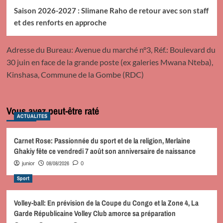
Saison 2026-2027 : Slimane Raho de retour avec son staff
et des renforts en approche
Adresse du Bureau: Avenue du marché n°3, Réf.: Boulevard du
30 juin en face de la grande poste (ex galeries Mwana Nteba),
Kinshasa, Commune de la Gombe (RDC)
Vous avez peut-être raté
ACTUALITES
Carnet Rose: Passionnée du sport et de la religion, Merlaine
Ghakiy fête ce vendredi 7 août son anniversaire de naissance
08/08/2026
junior
0
Sport
Volley-ball: En prévision de la Coupe du Congo et la Zone 4, La
Garde Républicaine Volley Club amorce sa préparation