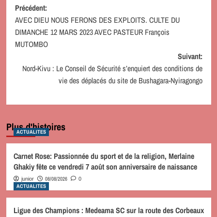
Navigation
Précédent:
AVEC DIEU NOUS FERONS DES EXPLOITS. CULTE DU
d’article
DIMANCHE 12 MARS 2023 AVEC PASTEUR François
MUTOMBO
Suivant:
Nord-Kivu : Le Conseil de Sécurité s’enquiert des conditions de
vie des déplacés du site de Bushagara-Nyiragongo
Plus d'histoires
ACTUALITES
Carnet Rose: Passionnée du sport et de la religion, Merlaine
Ghakiy fête ce vendredi 7 août son anniversaire de naissance
08/08/2026
junior
0
ACTUALITES
Ligue des Champions : Medeama SC sur la route des Corbeaux