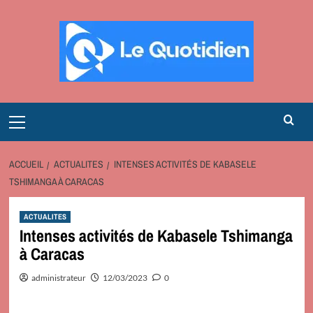
Aller
au
contenu
Primary
Menu
ACCUEIL
ACTUALITES
INTENSES ACTIVITÉS DE KABASELE
TSHIMANGA À CARACAS
ACTUALITES
Intenses activités de Kabasele Tshimanga
à Caracas
administrateur
12/03/2023
0