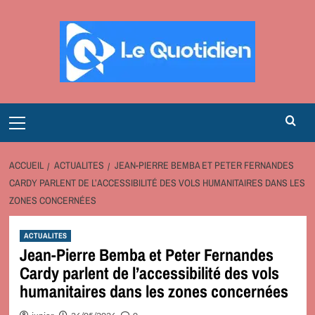
Aller
au
contenu
Primary
Menu
ACCUEIL
ACTUALITES
JEAN-PIERRE BEMBA ET PETER FERNANDES
CARDY PARLENT DE L’ACCESSIBILITÉ DES VOLS HUMANITAIRES DANS LES
ZONES CONCERNÉES
ACTUALITES
Jean-Pierre Bemba et Peter Fernandes
Cardy parlent de l’accessibilité des vols
humanitaires dans les zones concernées