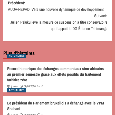
Navigation
Précédent:
AUDA-NEPAD: Vers une nouvelle dynamique de développement
d’article
Suivant:
Julien Paluku lève la mesure de suspension à titre conservatoire
qui frappait le DG Étienne Tshimanga
Plus d'histoires
ACTUALITES
Record historique des échanges commerciaux sino-africains
au premier semestre grâce aux effets positifs du traitement
tarifaire zéro
06/08/2026
junior
0
ACTUALITES
Le président du Parlement bruxellois a échangé avec le VPM
Shabani