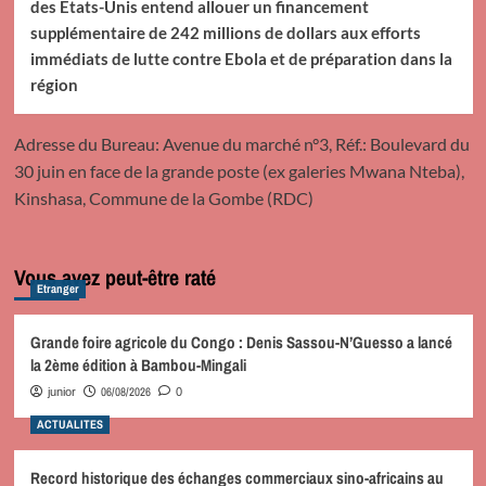
des États-Unis entend allouer un financement
supplémentaire de 242 millions de dollars aux efforts
immédiats de lutte contre Ebola et de préparation dans la
région
Adresse du Bureau: Avenue du marché n°3, Réf.: Boulevard du
30 juin en face de la grande poste (ex galeries Mwana Nteba),
Kinshasa, Commune de la Gombe (RDC)
Vous avez peut-être raté
Etranger
Grande foire agricole du Congo : Denis Sassou-N’Guesso a lancé
la 2ème édition à Bambou-Mingali
06/08/2026
junior
0
ACTUALITES
Record historique des échanges commerciaux sino-africains au