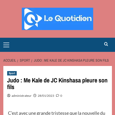
Aller
au
contenu
Primary
Menu
ACCUEIL
SPORT
JUDO : ME KALE DE JC KINSHASA PLEURE SON FILS
Sport
Judo : Me Kale de JC Kinshasa pleure son
fils
administrateur
28/01/2023
0
C’est avec une grande tristesse que la nouvelle du