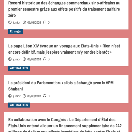
Record historique des échanges commerciaux sino-africains au
premier semestre grâce aux effets positifs du traitement tarifaire
zéro
06/08/2026
junior
0
Etranger
Le pape Léon XIV évoque un voyage aux États-Unis « Rien n’est
encore définitif, mais j’espère vraiment m’y rendre bientôt »
06/08/2026
junior
0
ACTUALITES
Le président du Parlement bruxellois a échangé avec le VPM
Shabani
06/08/2026
junior
0
ACTUALITES
En collaboration avec le Congrès : Le Département d’État des
États-Unis entend allouer un financement supplémentaire de 242
millions de dollars aux efforts immédiats de lutte contre Ebola et