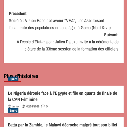
Navigation
Précédent:
Société : Vision Espoir et avenir ‘’VEA’’, une Asbl faisant
d’article
l’unanimité des populations de tous âges à Goma (Nord-Kivu)
Suivant:
A l’école d’Etat-major : Julien Paluku invité à la cérémonie de
clôture de la 33ème session de la formation des officiers
Plus d'histoires
Sport
Le Nigeria déroule face à l’Égypte et file en quarts de finale de
la CAN Féminine
06/08/2026
junior
0
Sport
Battu par la Zambie, le Malawi décroche malgré tout son billet