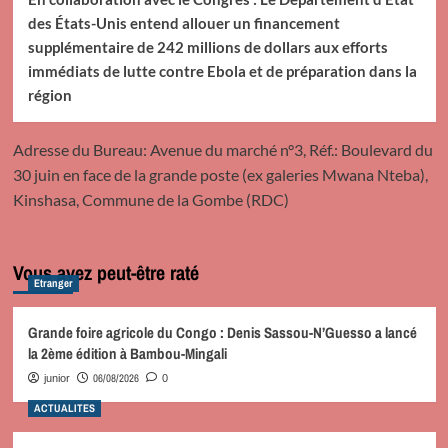
des États-Unis entend allouer un financement
supplémentaire de 242 millions de dollars aux efforts
immédiats de lutte contre Ebola et de préparation dans la
région
Adresse du Bureau: Avenue du marché n°3, Réf.: Boulevard du
30 juin en face de la grande poste (ex galeries Mwana Nteba),
Kinshasa, Commune de la Gombe (RDC)
Vous avez peut-être raté
Etranger
Grande foire agricole du Congo : Denis Sassou-N’Guesso a lancé
la 2ème édition à Bambou-Mingali
06/08/2026
junior
0
ACTUALITES