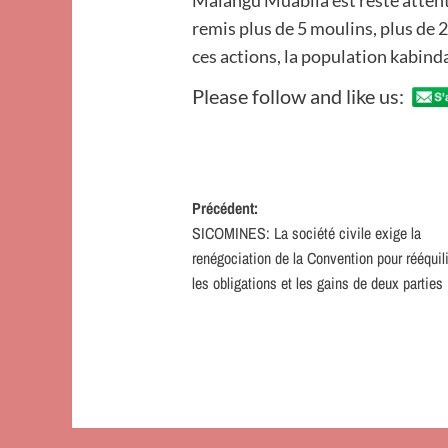
Malangu Muabila est resté attentif
remis plus de 5 moulins, plus de 
ces actions, la population kabindai
Please follow and like us:
Navigation
Précédent:
SICOMINES: La société civile exige la
d’article
renégociation de la Convention pour rééquili
les obligations et les gains de deux parties