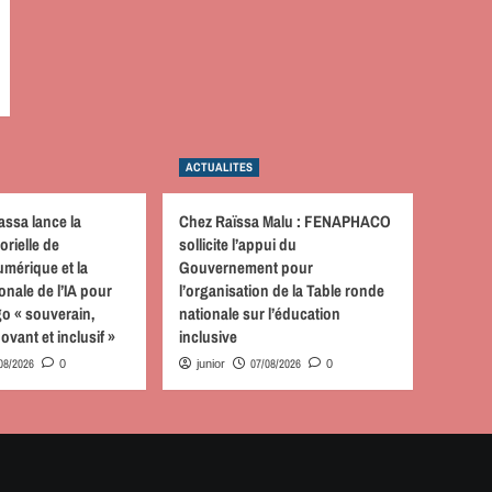
ACTUALITES
assa lance la
Chez Raïssa Malu : FENAPHACO
orielle de
sollicite l’appui du
mérique et la
Gouvernement pour
onale de l’IA pour
l’organisation de la Table ronde
o « souverain,
nationale sur l’éducation
ovant et inclusif »
inclusive
08/2026
07/08/2026
0
junior
0