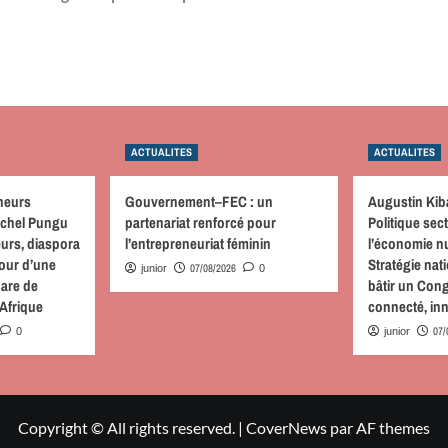
ACTUALITES
ACTUALITES
neurs
Gouvernement–FEC : un
Augustin Kib
achel Pungu
partenariat renforcé pour
Politique sect
urs, diaspora
l’entrepreneuriat féminin
l’économie nu
tour d’une
Stratégie nati
07/08/2026
junior
0
hare de
bâtir un Cong
 Afrique
connecté, inn
07/
0
junior
Copyright © All rights reserved.
|
CoverNews
par AF themes