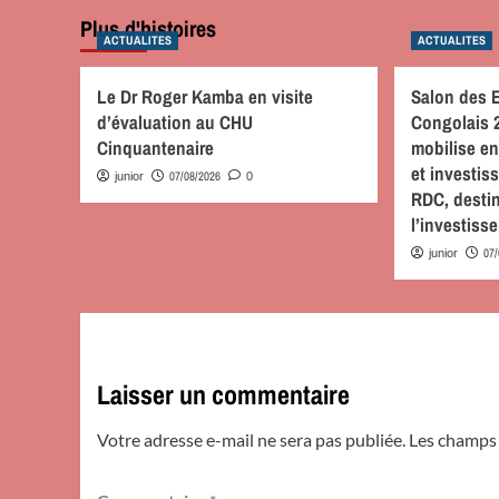
Plus d'histoires
ACTUALITES
ACTUALITES
Le Dr Roger Kamba en visite
Salon des 
d’évaluation au CHU
Congolais 
Cinquantenaire
mobilise en
et investis
07/08/2026
junior
0
RDC, desti
l’investiss
07
junior
Laisser un commentaire
Votre adresse e-mail ne sera pas publiée.
Les champs 