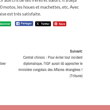
 aux cris de ses frères et sœurs. Il a déjà
20 motos, les houes et machettes, etc. Avec
se est très satisfaite.
Suivant:
Contrat chinois : Pour éviter tout incident
brer
diplomatique, l’IGF aurait dû approcher le
ministère congolais des Affaires étrangères !
(Tribune)