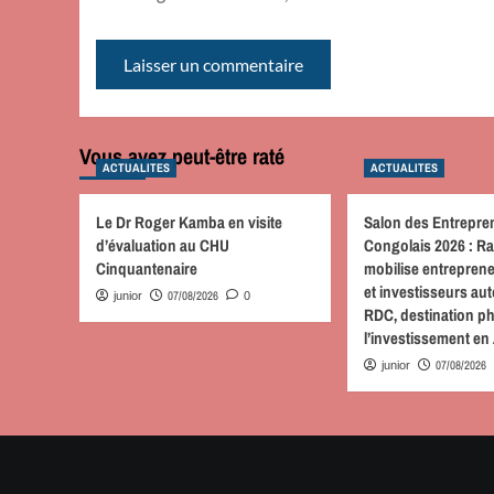
Vous avez peut-être raté
ACTUALITES
ACTUALITES
Le Dr Roger Kamba en visite
Salon des Entrepre
d’évaluation au CHU
Congolais 2026 : R
Cinquantenaire
mobilise entreprene
et investisseurs au
07/08/2026
junior
0
RDC, destination p
l’investissement en
07/08/2026
junior