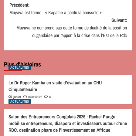
Navigation
Précédent:
Muyaya est ferme : « Kagame a perdu la boussole »
d’article
Suivant:
Muyaya ne comprend pas cette forme de dualité de la position
ougandaise par rapport à la crise dans l’Est de la Rdc
Plus d'histoires
ACTUALITES
Le Dr Roger Kamba en visite d’évaluation au CHU
Cinquantenaire
07/08/2026
junior
0
ACTUALITES
Salon des Entrepreneurs Congolais 2026 : Rachel Pungu
mobilise entrepreneurs, diaspora et investisseurs autour d’une
RDC, destination phare de l’investissement en Afrique