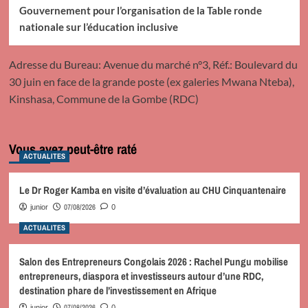
Gouvernement pour l’organisation de la Table ronde
nationale sur l’éducation inclusive
Adresse du Bureau: Avenue du marché n°3, Réf.: Boulevard du
30 juin en face de la grande poste (ex galeries Mwana Nteba),
Kinshasa, Commune de la Gombe (RDC)
Vous avez peut-être raté
ACTUALITES
Le Dr Roger Kamba en visite d’évaluation au CHU Cinquantenaire
07/08/2026
junior
0
ACTUALITES
Salon des Entrepreneurs Congolais 2026 : Rachel Pungu mobilise
entrepreneurs, diaspora et investisseurs autour d’une RDC,
destination phare de l’investissement en Afrique
07/08/2026
junior
0