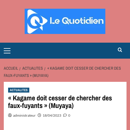
Aller
au
contenu
Primary
Menu
ACCUEIL
ACTUALITES
« KAGAME DOIT CESSER DE CHERCHER DES
FAUX-FUYANTS » (MUYAYA)
ACTUALITES
« Kagame doit cesser de chercher des
faux-fuyants » (Muyaya)
administrateur
18/04/2023
0