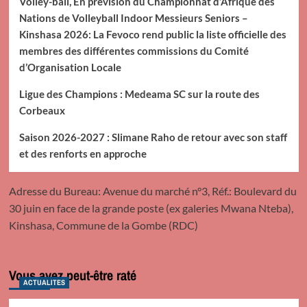
Volley-ball, En prévision du Championnat d’Afrique des
Nations de Volleyball Indoor Messieurs Seniors –
Kinshasa 2026: La Fevoco rend public la liste officielle des
membres des différentes commissions du Comité
d’Organisation Locale
Ligue des Champions : Medeama SC sur la route des
Corbeaux
Saison 2026-2027 : Slimane Raho de retour avec son staff
et des renforts en approche
Adresse du Bureau: Avenue du marché n°3, Réf.: Boulevard du
30 juin en face de la grande poste (ex galeries Mwana Nteba),
Kinshasa, Commune de la Gombe (RDC)
Vous avez peut-être raté
ACTUALITES