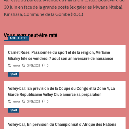
30 juin en face de la grande poste (ex galeries Mwana Nteba),
Kinshasa, Commune de la Gombe (RDC)
Vous avez peut-être raté
ACTUALITES
Carnet Rose: Passionnée du sport et de la religion, Merlaine
Ghakiy fête ce vendredi 7 août son anniversaire de naissance
08/08/2026
junior
0
Sport
Volley-ball: En prévision de la Coupe du Congo et la Zone 4, La
Garde Républicaine Volley Club amorce sa préparation
08/08/2026
junior
0
Sport
Volley-ball, En prévision du Championnat d’Afrique des Nations