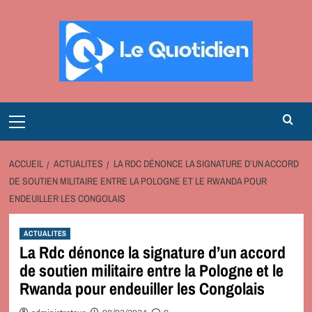
Aller
au
contenu
Primary
Menu
ACCUEIL
ACTUALITES
LA RDC DÉNONCE LA SIGNATURE D’UN ACCORD
DE SOUTIEN MILITAIRE ENTRE LA POLOGNE ET LE RWANDA POUR
ENDEUILLER LES CONGOLAIS
ACTUALITES
La Rdc dénonce la signature d’un accord
de soutien militaire entre la Pologne et le
Rwanda pour endeuiller les Congolais