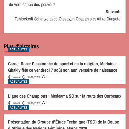
d’article
de vérification des pouvoirs
Suivant:
Tshisekedi échange avec Olesegun Obasanjo et Aliko Dangote
Plus d'histoires
ACTUALITES
Carnet Rose: Passionnée du sport et de la religion, Merlaine
Ghakiy fête ce vendredi 7 août son anniversaire de naissance
08/08/2026
junior
0
ACTUALITES
Ligue des Champions : Medeama SC sur la route des Corbeaux
08/08/2026
junior
0
ACTUALITES
Présentation du Groupe d’Étude Technique (TSG) de la Coupe
d’Afrique des Nations Féminine, Maroc 2026