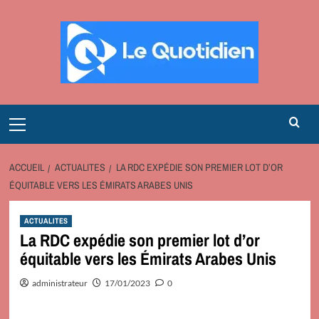
Aller
au
contenu
Primary
Menu
ACCUEIL
ACTUALITES
LA RDC EXPÉDIE SON PREMIER LOT D’OR
ÉQUITABLE VERS LES ÉMIRATS ARABES UNIS
ACTUALITES
La RDC expédie son premier lot d’or
équitable vers les Émirats Arabes Unis
administrateur
17/01/2023
0