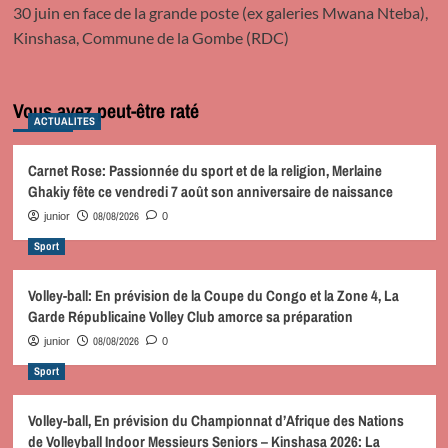
30 juin en face de la grande poste (ex galeries Mwana Nteba),
Kinshasa, Commune de la Gombe (RDC)
Vous avez peut-être raté
ACTUALITES
Carnet Rose: Passionnée du sport et de la religion, Merlaine
Ghakiy fête ce vendredi 7 août son anniversaire de naissance
08/08/2026
junior
0
Sport
Volley-ball: En prévision de la Coupe du Congo et la Zone 4, La
Garde Républicaine Volley Club amorce sa préparation
08/08/2026
junior
0
Sport
Volley-ball, En prévision du Championnat d’Afrique des Nations
de Volleyball Indoor Messieurs Seniors – Kinshasa 2026: La