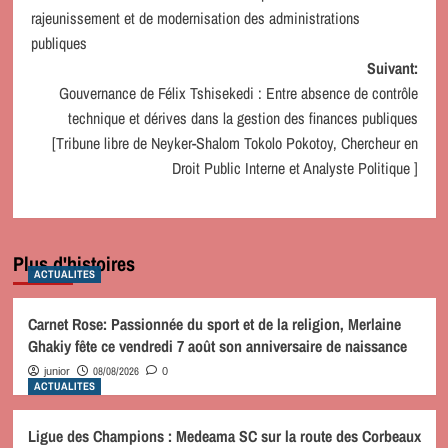
d’article
rajeunissement et de modernisation des administrations
publiques
Suivant:
Gouvernance de Félix Tshisekedi : Entre absence de contrôle
technique et dérives dans la gestion des finances publiques
[Tribune libre de Neyker-Shalom Tokolo Pokotoy, Chercheur en
Droit Public Interne et Analyste Politique ]
Plus d'histoires
ACTUALITES
Carnet Rose: Passionnée du sport et de la religion, Merlaine
Ghakiy fête ce vendredi 7 août son anniversaire de naissance
08/08/2026
junior
0
ACTUALITES
Ligue des Champions : Medeama SC sur la route des Corbeaux