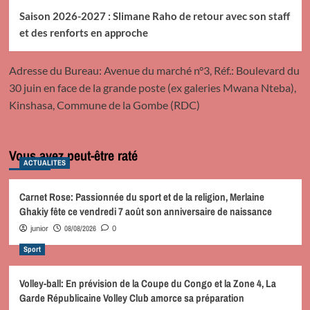
Saison 2026-2027 : Slimane Raho de retour avec son staff
et des renforts en approche
Adresse du Bureau: Avenue du marché n°3, Réf.: Boulevard du
30 juin en face de la grande poste (ex galeries Mwana Nteba),
Kinshasa, Commune de la Gombe (RDC)
Vous avez peut-être raté
ACTUALITES
Carnet Rose: Passionnée du sport et de la religion, Merlaine
Ghakiy fête ce vendredi 7 août son anniversaire de naissance
08/08/2026
junior
0
Sport
Volley-ball: En prévision de la Coupe du Congo et la Zone 4, La
Garde Républicaine Volley Club amorce sa préparation