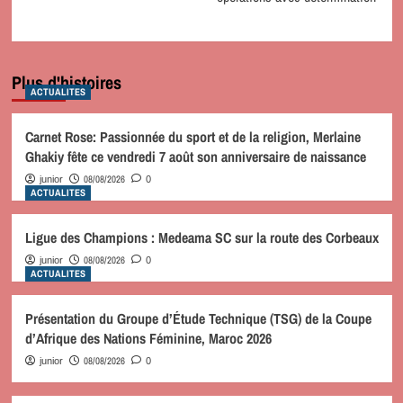
Plus d'histoires
ACTUALITES
Carnet Rose: Passionnée du sport et de la religion, Merlaine
Ghakiy fête ce vendredi 7 août son anniversaire de naissance
08/08/2026
junior
0
ACTUALITES
Ligue des Champions : Medeama SC sur la route des Corbeaux
08/08/2026
junior
0
ACTUALITES
Présentation du Groupe d’Étude Technique (TSG) de la Coupe
d’Afrique des Nations Féminine, Maroc 2026
08/08/2026
junior
0