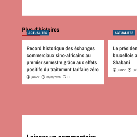
Plus d'histoires
ACTUALITES
ACTUALITES
Record historique des échanges
Le préside
commerciaux sino-africains au
bruxellois
premier semestre grâce aux effets
Shabani
positifs du traitement tarifaire zéro
06
junior
06/08/2026
junior
0
Laisser un commentaire