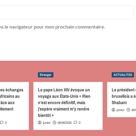
ns le navigateur pour mon prochain commentaire.
Etranger
ACTUALITES
des échanges
Le pape Léon XIV évoque un
Le président
fricains au
voyage aux États-Unis « Rien
bruxellois a
râce aux
n’est encore définitif, mais
Shabani
aitement
j’espère vraiment m’y rendre
06/
junior
bientôt »
06/08/2026
0
junior
0