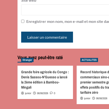
Site web
Enregistrer mon nom, mon e-mail et mon site da
Vous avez peut-être raté
Etranger
ACTUALITES
Grande foire agricole du Congo :
Record historique 
Denis Sassou-N’Guesso a lancé
commerciaux sino-a
la 2ème édition à Bambou-
premier semestre g
Mingali
effets positifs du tr
tarifaire zéro
06/08/2026
junior
0
06/08/2026
junior