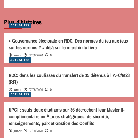
Plus d'histoires
ACTUALITES
« Gouvernance électorale en RDC. Des normes du jeu aux jeux
sur les normes ? » déjà sur le marché du livre
07/08/2026
junior
0
ACTUALITES
RDC: dans les coulisses du transfert de 15 détenus à l’AFC/M23
(RFI)
07/08/2026
junior
0
ACTUALITES
UPGI : seuls deux étudiants sur 36 décrochent leur Master II-
complémentaire en Études stratégiques, de sécurité,
renseignements, paix et Gestion des Conflits
07/08/2026
junior
0