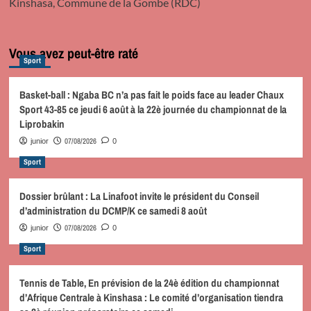
Kinshasa, Commune de la Gombe (RDC)
Vous avez peut-être raté
Sport
Basket-ball : Ngaba BC n’a pas fait le poids face au leader Chaux
Sport 43-85 ce jeudi 6 août à la 22è journée du championnat de la
Liprobakin
07/08/2026
junior
0
Sport
Dossier brûlant : La Linafoot invite le président du Conseil
d’administration du DCMP/K ce samedi 8 août
07/08/2026
junior
0
Sport
Tennis de Table, En prévision de la 24è édition du championnat
d’Afrique Centrale à Kinshasa : Le comité d’organisation tiendra