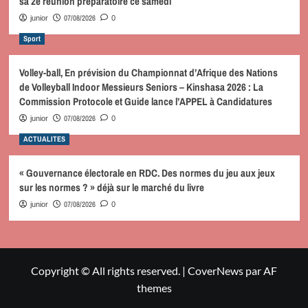
sa 2è réunion préparatoire ce samedi
07/08/2026
junior
0
Sport
Volley-ball, En prévision du Championnat d’Afrique des Nations
de Volleyball Indoor Messieurs Seniors – Kinshasa 2026 : La
Commission Protocole et Guide lance l’APPEL à Candidatures
07/08/2026
junior
0
ACTUALITES
« Gouvernance électorale en RDC. Des normes du jeu aux jeux
sur les normes ? » déjà sur le marché du livre
07/08/2026
junior
0
Copyright © All rights reserved.
|
CoverNews
par AF
themes