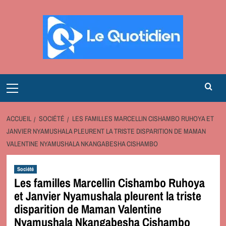
Aller
au
contenu
Primary
Menu
ACCUEIL
SOCIÉTÉ
LES FAMILLES MARCELLIN CISHAMBO RUHOYA ET
JANVIER NYAMUSHALA PLEURENT LA TRISTE DISPARITION DE MAMAN
VALENTINE NYAMUSHALA NKANGABESHA CISHAMBO
Société
Les familles Marcellin Cishambo Ruhoya
et Janvier Nyamushala pleurent la triste
disparition de Maman Valentine
Nyamushala Nkangabesha Cishambo