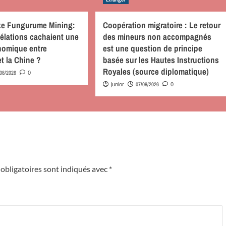
nke Fungurume Mining:
Coopération migratoire : Le retour
évélations cachaient une
des mineurs non accompagnés
nomique entre
est une question de principe
et la Chine ?
basée sur les Hautes Instructions
Royales (source diplomatique)
/08/2026
0
07/08/2026
junior
0
obligatoires sont indiqués avec
*