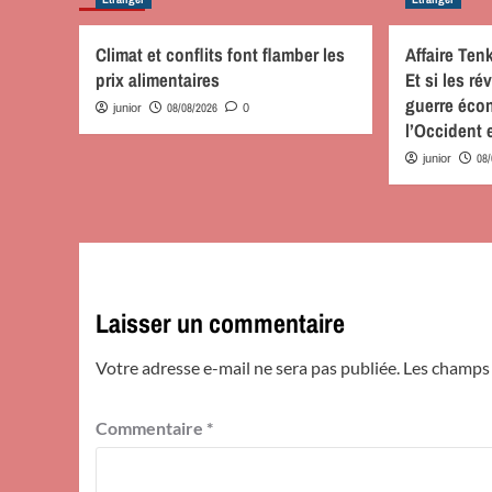
Climat et conflits font flamber les
Affaire Te
prix alimentaires
Et si les r
guerre éco
08/08/2026
junior
0
l’Occident 
08
junior
Laisser un commentaire
Votre adresse e-mail ne sera pas publiée.
Les champs 
Commentaire
*