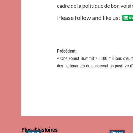
cadre de la politique de bon voisi
Please follow and like us:
Navigation
Précédent:
« One Forest Summit » : 100 millions d’eur
d’article
des partenariats de conservation positive 
Plus d'histoires
Etranger
Etranger