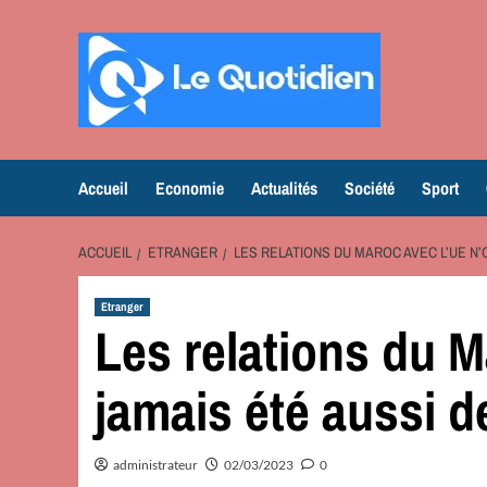
Aller
au
contenu
Accueil
Economie
Actualités
Société
Sport
ACCUEIL
ETRANGER
LES RELATIONS DU MAROC AVEC L’UE N’
Etranger
Les relations du M
jamais été aussi d
administrateur
02/03/2023
0