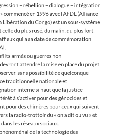
agression – rébellion – dialogue – intégration
 » commencé en 1996 avec l’AFDL (Alliance
a Libération du Congo) est un sous-système
st celle du plus rusé, du malin, du plus fort,
ffieux qui a sa date de commémoration
AI.
nflits armés ou guerres non
devront attendre la mise en place du projet
observer, sans possibilité de quelconque
ice traditionnelle nationale et
nation interne si haut que la justice
térêt à s’activer pour des génocides et
ent pour des chimères pour ceux qui suivent
rs la radio-trottoir du « on a dit ou vu » et
 dans les réseaux sociaux.
 phénoménal de la technologie des