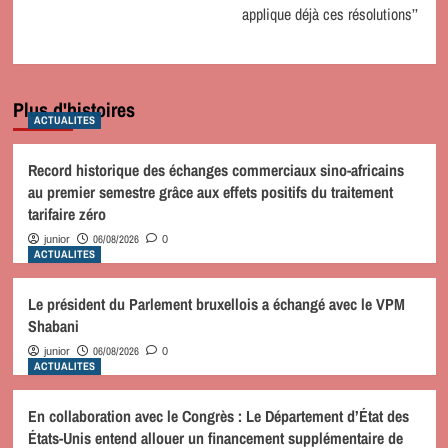
applique déjà ces résolutions’’
Plus d'histoires
ACTUALITES
Record historique des échanges commerciaux sino-africains
au premier semestre grâce aux effets positifs du traitement
tarifaire zéro
06/08/2026
junior
0
ACTUALITES
Le président du Parlement bruxellois a échangé avec le VPM
Shabani
06/08/2026
junior
0
ACTUALITES
En collaboration avec le Congrès : Le Département d’État des
États-Unis entend allouer un financement supplémentaire de