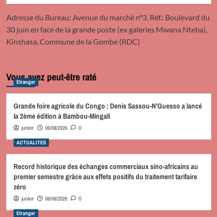
Adresse du Bureau: Avenue du marché n°3, Réf.: Boulevard du
30 juin en face de la grande poste (ex galeries Mwana Nteba),
Kinshasa, Commune de la Gombe (RDC)
Vous avez peut-être raté
Etranger
Grande foire agricole du Congo : Denis Sassou-N’Guesso a lancé
la 2ème édition à Bambou-Mingali
06/08/2026
junior
0
ACTUALITES
Record historique des échanges commerciaux sino-africains au
premier semestre grâce aux effets positifs du traitement tarifaire
zéro
06/08/2026
junior
0
Etranger