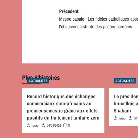
Navigation
Précédent:
Messe papale : Les fidèles catholiques app
d’article
l’observance stricte des gestes barrières
Plus d'histoires
ACTUALITES
ACTUALITES
Record historique des échanges
Le préside
commerciaux sino-africains au
bruxellois
premier semestre grâce aux effets
Shabani
positifs du traitement tarifaire zéro
06
junior
06/08/2026
junior
0