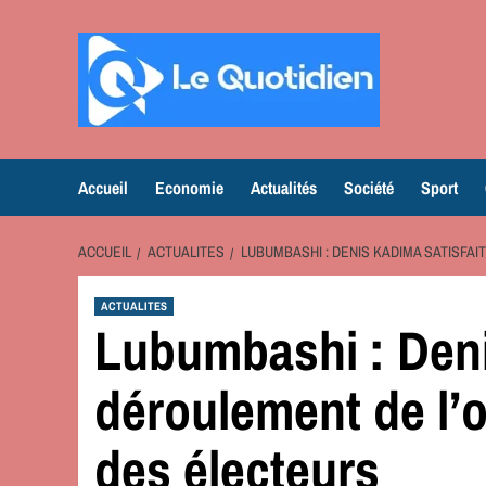
Aller
au
contenu
Accueil
Economie
Actualités
Société
Sport
ACCUEIL
ACTUALITES
LUBUMBASHI : DENIS KADIMA SATISFA
ACTUALITES
Lubumbashi : Deni
déroulement de l’
des électeurs