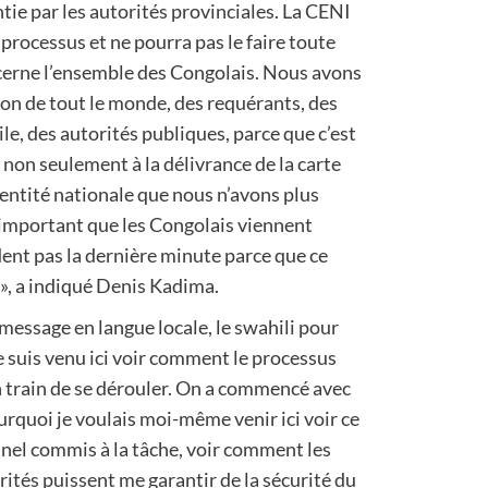
tie par les autorités provinciales. La CENI
processus et ne pourra pas le faire toute
ncerne l’ensemble des Congolais. Nous avons
tion de tout le monde, des requérants, des
vile, des autorités publiques, parce que c’est
 non seulement à la délivrance de la carte
identité nationale que nous n’avons plus
 important que les Congolais viennent
dent pas la dernière minute parce que ce
 », a indiqué Denis Kadima.
message en langue locale, le swahili pour
Je suis venu ici voir comment le processus
n train de se dérouler. On a commencé avec
urquoi je voulais moi-même venir ici voir ce
nnel commis à la tâche, voir comment les
rités puissent me garantir de la sécurité du