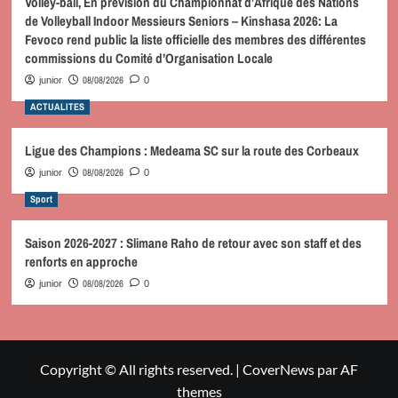
Volley-ball, En prévision du Championnat d’Afrique des Nations
de Volleyball Indoor Messieurs Seniors – Kinshasa 2026: La
Fevoco rend public la liste officielle des membres des différentes
commissions du Comité d’Organisation Locale
08/08/2026
junior
0
ACTUALITES
Ligue des Champions : Medeama SC sur la route des Corbeaux
08/08/2026
junior
0
Sport
Saison 2026-2027 : Slimane Raho de retour avec son staff et des
renforts en approche
08/08/2026
junior
0
Copyright © All rights reserved.
|
CoverNews
par AF
themes