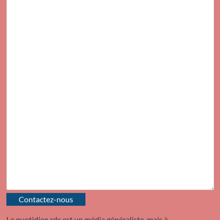
Contactez-nous
Le quotidien rdc est un média généraliste, mais à