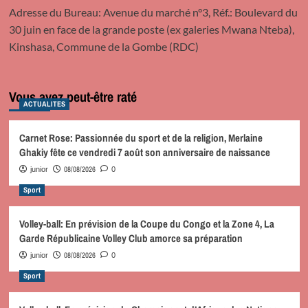
Adresse du Bureau: Avenue du marché n°3, Réf.: Boulevard du
30 juin en face de la grande poste (ex galeries Mwana Nteba),
Kinshasa, Commune de la Gombe (RDC)
Vous avez peut-être raté
ACTUALITES
Carnet Rose: Passionnée du sport et de la religion, Merlaine
Ghakiy fête ce vendredi 7 août son anniversaire de naissance
08/08/2026
junior
0
Sport
Volley-ball: En prévision de la Coupe du Congo et la Zone 4, La
Garde Républicaine Volley Club amorce sa préparation
08/08/2026
junior
0
Sport