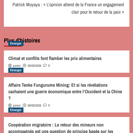
Patrick Muyaya : « L’opinion attend de la France un engagement
clair pour le retour de la paix »
Plus d'histoires
Etranger
Climat et conflits font flamber les prix alimentaires
08/08/2026
junior
0
Etranger
Affaire Tenke Fungurume Mining: Et si les révélations
cachaient une guerre économique entre l’Occident et la Chine
?
08/08/2026
junior
0
Etranger
Coopération migratoire : Le retour des mineurs non
accompagnés est une question de principe basée sur les