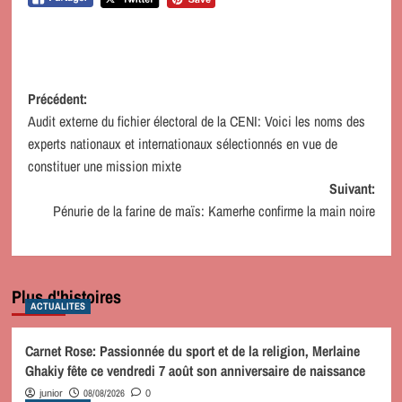
Navigation
Précédent:
Audit externe du fichier électoral de la CENI: Voici les noms des
d’article
experts nationaux et internationaux sélectionnés en vue de
constituer une mission mixte
Suivant:
Pénurie de la farine de maïs: Kamerhe confirme la main noire
Plus d'histoires
ACTUALITES
Carnet Rose: Passionnée du sport et de la religion, Merlaine
Ghakiy fête ce vendredi 7 août son anniversaire de naissance
08/08/2026
junior
0