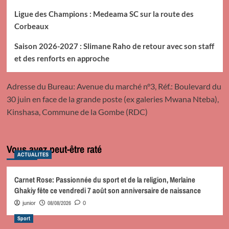
Ligue des Champions : Medeama SC sur la route des
Corbeaux
Saison 2026-2027 : Slimane Raho de retour avec son staff
et des renforts en approche
Adresse du Bureau: Avenue du marché n°3, Réf.: Boulevard du
30 juin en face de la grande poste (ex galeries Mwana Nteba),
Kinshasa, Commune de la Gombe (RDC)
Vous avez peut-être raté
ACTUALITES
Carnet Rose: Passionnée du sport et de la religion, Merlaine
Ghakiy fête ce vendredi 7 août son anniversaire de naissance
08/08/2026
junior
0
Sport