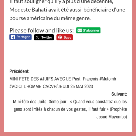
Il faut souligner qu’il y a plus d’une décennie,
Modeste Bahati avait été aussi bénéficiaire d’une
bourse américaine du même genre.
Please follow and like us:
Navigation
Précédent:
MINI FETE DES #JUIFS AVEC LE Past. François #Mutomb
d’article
#VOICI L’HOMME CACVH/JEUDI 25 MAI 2023
Suivant:
Mini-fête des Juifs, 3ème jour : « Quand vous constatez que les
gens sont irrités à chacun de vos gestes, il faut fuir » (Prophète
Josué Muyombo)