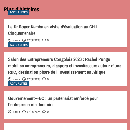
Plus d'histoires
ACTUALITES
Le Dr Roger Kamba en visite d’évaluation au CHU
Cinquantenaire
07/08/2026
junior
0
ACTUALITES
Salon des Entrepreneurs Congolais 2026 : Rachel Pungu
mobilise entrepreneurs, diaspora et investisseurs autour d’une
RDC, destination phare de l’investissement en Afrique
07/08/2026
junior
0
ACTUALITES
Gouvernement–FEC : un partenariat renforcé pour
l’entrepreneuriat féminin
07/08/2026
junior
0