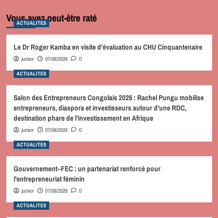
Vous avez peut-être raté
ACTUALITES
Le Dr Roger Kamba en visite d’évaluation au CHU Cinquantenaire
07/08/2026
junior
0
ACTUALITES
Salon des Entrepreneurs Congolais 2026 : Rachel Pungu mobilise
entrepreneurs, diaspora et investisseurs autour d’une RDC,
destination phare de l’investissement en Afrique
07/08/2026
junior
0
ACTUALITES
Gouvernement–FEC : un partenariat renforcé pour
l’entrepreneuriat féminin
07/08/2026
junior
0
ACTUALITES