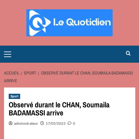
Aller
au
contenu
Primary
Menu
ACCUEIL
SPORT
OBSERVÉ DURANT LE CHAN, SOUMAILA BADAMASSI
ARRIVE
Sport
Observé durant le CHAN, Soumaila
BADAMASSI arrive
administrateur
17/05/2023
0