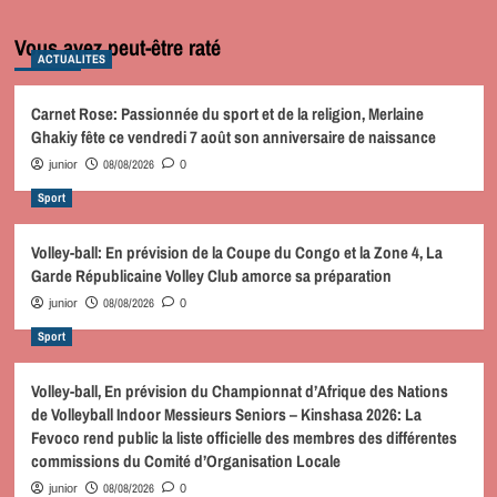
Vous avez peut-être raté
ACTUALITES
Carnet Rose: Passionnée du sport et de la religion, Merlaine
Ghakiy fête ce vendredi 7 août son anniversaire de naissance
08/08/2026
junior
0
Sport
Volley-ball: En prévision de la Coupe du Congo et la Zone 4, La
Garde Républicaine Volley Club amorce sa préparation
08/08/2026
junior
0
Sport
Volley-ball, En prévision du Championnat d’Afrique des Nations
de Volleyball Indoor Messieurs Seniors – Kinshasa 2026: La
Fevoco rend public la liste officielle des membres des différentes
commissions du Comité d’Organisation Locale
08/08/2026
junior
0