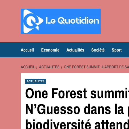
Aller
au
contenu
Accueil
Economie
Actualités
Société
Sport
ACCUEIL
ACTUALITES
ONE FOREST SUMMIT : L’APPORT DE S
ACTUALITES
One Forest summit
N’Guesso dans la 
biodiversité attend