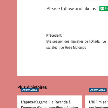
Please follow and like us:
Navigation
Précédent:
54e session des ministres de l’Ohada : Le
d’article
satisfecit de Rose Mutombo
Plus d'histoires
ACTUALITES
ACTUALITES
L’après-Kagame : le Rwanda à
L’IGF mise 
l’épreuve d’une transition décisive
systémique 