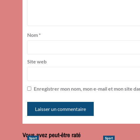
Nom
*
Site web
Enregistrer mon nom, mon e-mail et mon site da
Vous avez peut-être raté
Sport
Sport