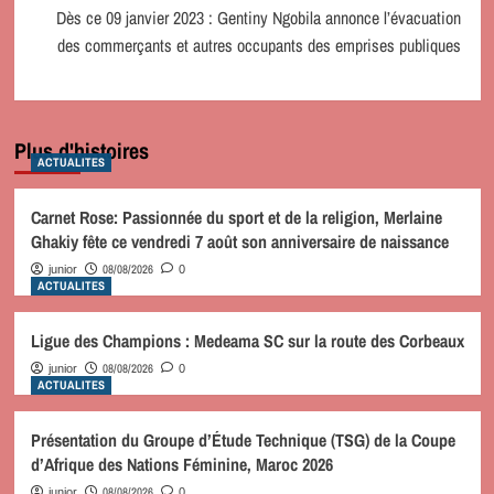
Dès ce 09 janvier 2023 : Gentiny Ngobila annonce l’évacuation
des commerçants et autres occupants des emprises publiques
Plus d'histoires
ACTUALITES
Carnet Rose: Passionnée du sport et de la religion, Merlaine
Ghakiy fête ce vendredi 7 août son anniversaire de naissance
08/08/2026
junior
0
ACTUALITES
Ligue des Champions : Medeama SC sur la route des Corbeaux
08/08/2026
junior
0
ACTUALITES
Présentation du Groupe d’Étude Technique (TSG) de la Coupe
d’Afrique des Nations Féminine, Maroc 2026
08/08/2026
junior
0