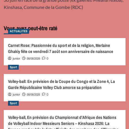
Kinshasa, Commune de la Gombe (RDC)
Vous avez peut-être raté
ACTUALITES
Carnet Rose: Passionnée du sport et de la religion, Merlaine
Ghakiy fête ce vendredi 7 août son anniversaire de naissance
08/08/2026
junior
0
Sport
Volley-ball: En prévision de la Coupe du Congo et la Zone 4, La
Garde Républicaine Volley Club amorce sa préparation
08/08/2026
junior
0
Sport
Volley-ball, En prévision du Championnat d’Afrique des Nations
de Volleyball Indoor Messieurs Seniors – Kinshasa 2026: La