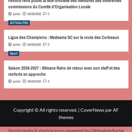
Fevoco rend public la liste officielle des membres des différentes
commissions du Comité d’Organisation Locale
08/08/2026
junior
0
ACTUALITES
Ligue des Champions : Medeama SC sur la route des Corbeaux
08/08/2026
junior
0
Sport
Saison 2026-2027 : Slimane Raho de retour avec son staff et des
renforts en approche
08/08/2026
junior
0
Copyright © All rights reserved.
|
CoverNews
par AF
themes
Social media & sharing icons
powered by UltimatelySocial