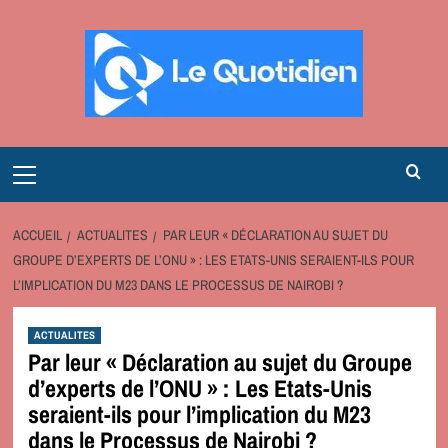
Aller
au
contenu
Primary
Menu
ACCUEIL
ACTUALITES
PAR LEUR « DÉCLARATION AU SUJET DU
GROUPE D’EXPERTS DE L’ONU » : LES ETATS-UNIS SERAIENT-ILS POUR
L’IMPLICATION DU M23 DANS LE PROCESSUS DE NAIROBI ?
ACTUALITES
Par leur « Déclaration au sujet du Groupe
d’experts de l’ONU » : Les Etats-Unis
seraient-ils pour l’implication du M23
dans le Processus de Nairobi ?