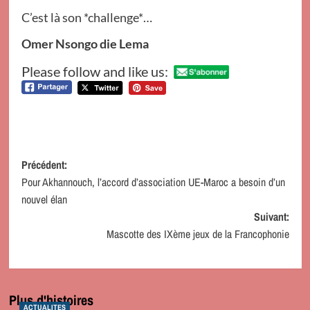
C’est là son *challenge*…
Omer Nsongo die Lema
Please follow and like us:
Navigation
Précédent:
Pour Akhannouch, l’accord d’association UE-Maroc a besoin d’un
d’article
nouvel élan
Suivant:
Mascotte des IXème jeux de la Francophonie
Plus d'histoires
ACTUALITES