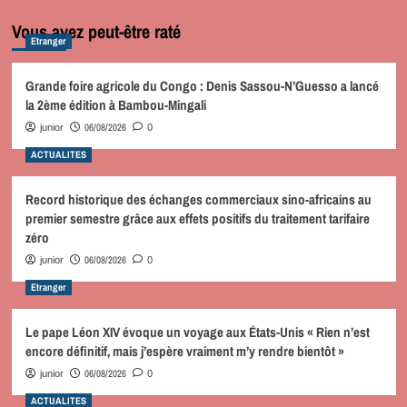
Vous avez peut-être raté
Etranger
Grande foire agricole du Congo : Denis Sassou-N’Guesso a lancé
la 2ème édition à Bambou-Mingali
06/08/2026
junior
0
ACTUALITES
Record historique des échanges commerciaux sino-africains au
premier semestre grâce aux effets positifs du traitement tarifaire
zéro
06/08/2026
junior
0
Etranger
Le pape Léon XIV évoque un voyage aux États-Unis « Rien n’est
encore définitif, mais j’espère vraiment m’y rendre bientôt »
06/08/2026
junior
0
ACTUALITES