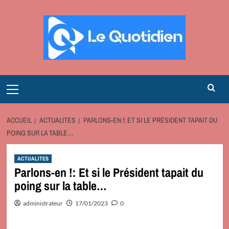
Aller
au
contenu
Primary
Menu
ACCUEIL
ACTUALITES
PARLONS-EN !: ET SI LE PRÉSIDENT TAPAIT DU
POING SUR LA TABLE…
ACTUALITES
Parlons-en !: Et si le Président tapait du
poing sur la table…
administrateur
17/01/2023
0