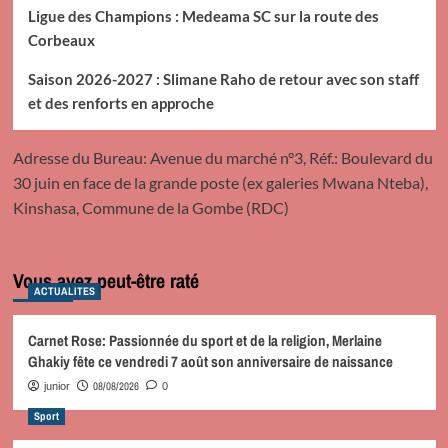
Ligue des Champions : Medeama SC sur la route des
Corbeaux
Saison 2026-2027 : Slimane Raho de retour avec son staff
et des renforts en approche
Adresse du Bureau: Avenue du marché n°3, Réf.: Boulevard du
30 juin en face de la grande poste (ex galeries Mwana Nteba),
Kinshasa, Commune de la Gombe (RDC)
Vous avez peut-être raté
ACTUALITES
Carnet Rose: Passionnée du sport et de la religion, Merlaine
Ghakiy fête ce vendredi 7 août son anniversaire de naissance
08/08/2026
junior
0
Sport