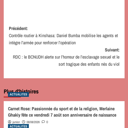
Navigation
Précédent:
Contrôle routier à Kinshasa: Daniel Bumba mobilise les agents et
d’article
intègre l’armée pour renforcer l’opération
Suivant:
RDC : le BCNUDH alerte sur l’horreur de l’esclavage sexuel et le
sort tragique des enfants nés du viol
Plus d'histoires
ACTUALITES
Carnet Rose: Passionnée du sport et de la religion, Merlaine
Ghakiy fête ce vendredi 7 août son anniversaire de naissance
08/08/2026
junior
0
ACTUALITES