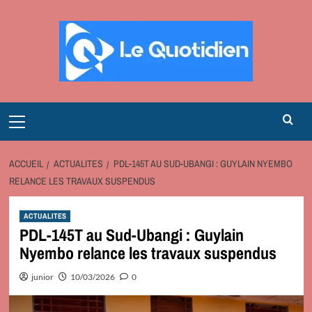
Aller
au
contenu
Primary
Menu
ACCUEIL
ACTUALITES
PDL-145T AU SUD-UBANGI : GUYLAIN NYEMBO
RELANCE LES TRAVAUX SUSPENDUS
ACTUALITES
PDL-145T au Sud-Ubangi : Guylain
Nyembo relance les travaux suspendus
junior
10/03/2026
0