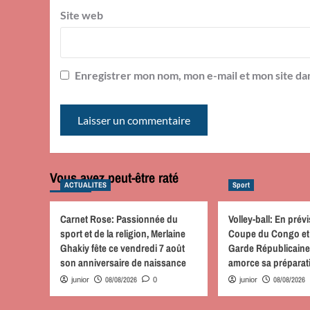
Site web
Enregistrer mon nom, mon e-mail et mon site da
Vous avez peut-être raté
ACTUALITES
Sport
Carnet Rose: Passionnée du
Volley-ball: En prévi
sport et de la religion, Merlaine
Coupe du Congo et 
Ghakiy fête ce vendredi 7 août
Garde Républicaine
son anniversaire de naissance
amorce sa prépara
08/08/2026
08/08/2026
junior
0
junior