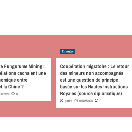
Etranger
nke Fungurume Mining:
Coopération migratoire : Le retour
évélations cachaient une
des mineurs non accompagnés
nomique entre
est une question de principe
et la Chine ?
basée sur les Hautes Instructions
Royales (source diplomatique)
/08/2026
0
07/08/2026
junior
0