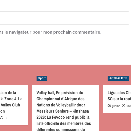
ns le navigateur pour mon prochain commentaire.
Sport
ACTUALITES
sion de la
Volley-ball, En prévision du
Ligue des C
la Zone 4, La
Championnat d’Afrique des
SC sur la ro
 Volley Club
Nations de Volleyball Indoor
08/
junior
tion
Messieurs Seniors – Kinshasa
2026: La Fevoco rend public la
0
liste officielle des membres des
différentes commissions du