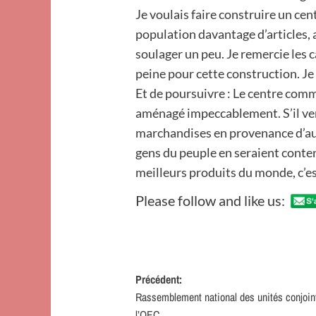
Je voulais faire construire un ce
population davantage d’articles, 
soulager un peu. Je remercie les c
peine pour cette construction. Je 
Et de poursuivre : Le centre com
aménagé impeccablement. S’il ven
marchandises en provenance d’autr
gens du peuple en seraient conten
meilleurs produits du monde, c’e
Please follow and like us:
Navigation
Précédent:
Rassemblement national des unités conjoin
d’article
l’OEC