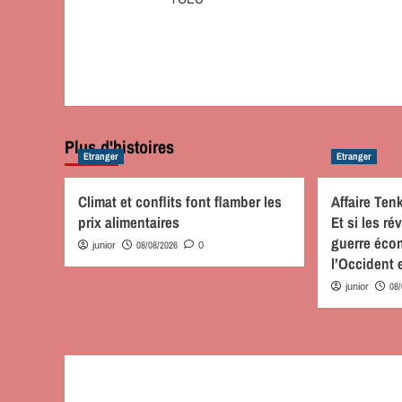
Plus d'histoires
Etranger
Etranger
Climat et conflits font flamber les
Affaire Te
prix alimentaires
Et si les r
guerre éco
08/08/2026
junior
0
l’Occident 
08
junior