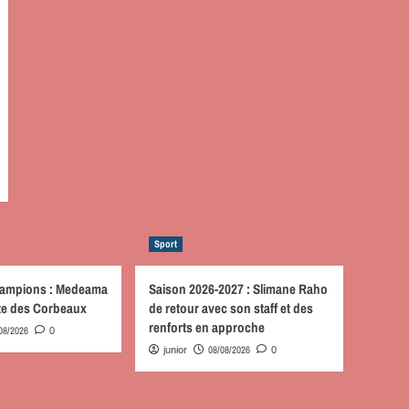
Sport
hampions : Medeama
Saison 2026-2027 : Slimane Raho
ute des Corbeaux
de retour avec son staff et des
renforts en approche
08/2026
0
08/08/2026
junior
0