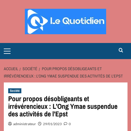
Aller
au
contenu
Primary
Menu
ACCUEIL
SOCIÉTÉ
POUR PROPOS DÉSOBLIGEANTS ET
IRRÉVÉRENCIEUX : L’ONG YMAE SUSPENDUE DES ACTIVITÉS DE L’EPST
Société
Pour propos désobligeants et
irrévérencieux : L’Ong Ymae suspendue
des activités de l’Epst
administrateur
29/01/2023
0