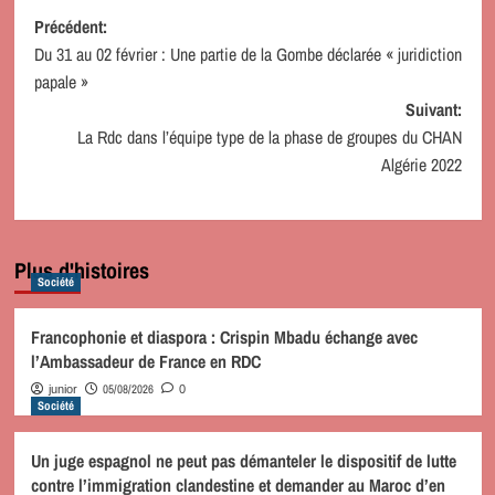
Navigation
Précédent:
Du 31 au 02 février : Une partie de la Gombe déclarée « juridiction
d’article
papale »
Suivant:
La Rdc dans l’équipe type de la phase de groupes du CHAN
Algérie 2022
Plus d'histoires
Société
Francophonie et diaspora : Crispin Mbadu échange avec
l’Ambassadeur de France en RDC
05/08/2026
junior
0
Société
Un juge espagnol ne peut pas démanteler le dispositif de lutte
contre l’immigration clandestine et demander au Maroc d’en