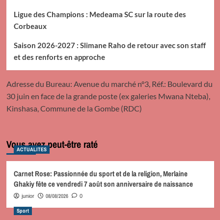
Ligue des Champions : Medeama SC sur la route des
Corbeaux
Saison 2026-2027 : Slimane Raho de retour avec son staff
et des renforts en approche
Adresse du Bureau: Avenue du marché n°3, Réf.: Boulevard du
30 juin en face de la grande poste (ex galeries Mwana Nteba),
Kinshasa, Commune de la Gombe (RDC)
Vous avez peut-être raté
ACTUALITES
Carnet Rose: Passionnée du sport et de la religion, Merlaine
Ghakiy fête ce vendredi 7 août son anniversaire de naissance
08/08/2026
junior
0
Sport