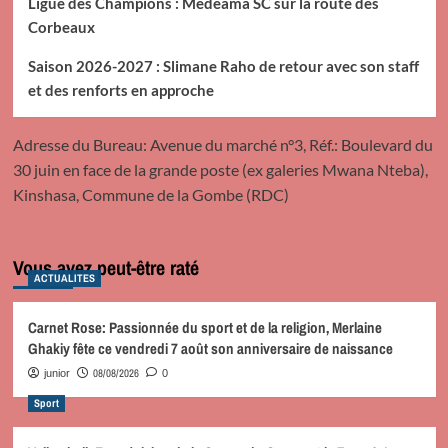
Ligue des Champions : Medeama SC sur la route des
Corbeaux
Saison 2026-2027 : Slimane Raho de retour avec son staff
et des renforts en approche
Adresse du Bureau: Avenue du marché n°3, Réf.: Boulevard du
30 juin en face de la grande poste (ex galeries Mwana Nteba),
Kinshasa, Commune de la Gombe (RDC)
Vous avez peut-être raté
ACTUALITES
Carnet Rose: Passionnée du sport et de la religion, Merlaine
Ghakiy fête ce vendredi 7 août son anniversaire de naissance
08/08/2026
junior
0
Sport