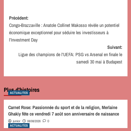
Navigation
Précédent:
Congo-Brazzaville : Anatole Collinet Makosso révèle un potentiel
d’article
économique exceptionnel pour séduire les investisseurs à
l’Investment Day
Suivant:
Ligue des champions de l’UEFA: PSG vs Arsenal en finale le
samedi 30 mai à Budapest
Plus d'histoires
ACTUALITES
Carnet Rose: Passionnée du sport et de la religion, Merlaine
Ghakiy fête ce vendredi 7 août son anniversaire de naissance
08/08/2026
junior
0
ACTUALITES