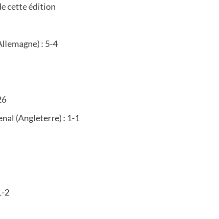
de cette édition
llemagne) : 5-4
26
nal (Angleterre) : 1-1
1-2