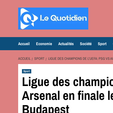
Aller
au
contenu
Accueil
Economie
Actualités
Société
Sport
ACCUEIL
SPORT
LIGUE DES CHAMPIONS DE L’UEFA: PSG VS A
Sport
Ligue des champi
Arsenal en finale 
Budapest