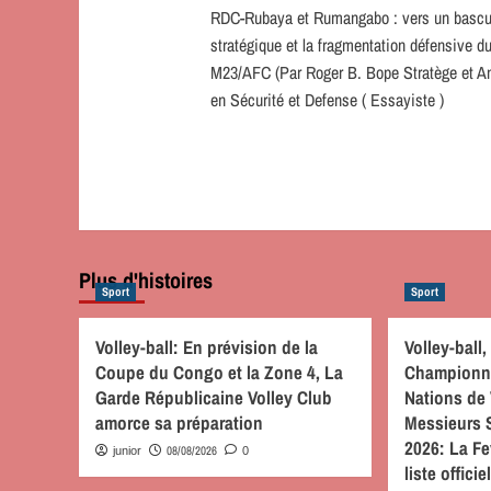
RDC-Rubaya et Rumangabo : vers un basc
d’article
stratégique et la fragmentation défensive d
M23/AFC (Par Roger B. Bope Stratège et A
en Sécurité et Defense ( Essayiste )
Plus d'histoires
Sport
Sport
Volley-ball: En prévision de la
Volley-ball
Coupe du Congo et la Zone 4, La
Championna
Garde Républicaine Volley Club
Nations de 
amorce sa préparation
Messieurs 
2026: La Fe
08/08/2026
junior
0
liste offic