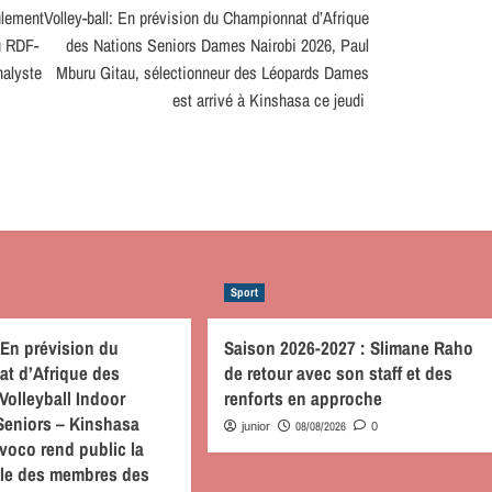
ulement
Volley-ball: En prévision du Championnat d’Afrique
u RDF-
des Nations Seniors Dames Nairobi 2026, Paul
nalyste
Mburu Gitau, sélectionneur des Léopards Dames
est arrivé à Kinshasa ce jeudi
Sport
, En prévision du
Saison 2026-2027 : Slimane Raho
t d’Afrique des
de retour avec son staff et des
Volleyball Indoor
renforts en approche
Seniors – Kinshasa
08/08/2026
junior
0
voco rend public la
ielle des membres des