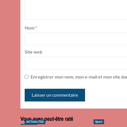
Nom
*
Site web
Enregistrer mon nom, mon e-mail et mon site da
Vous avez peut-être raté
ACTUALITES
Sport