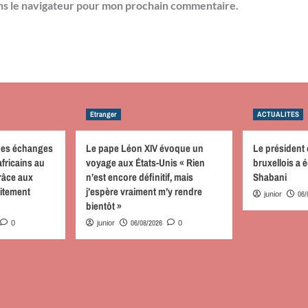
ns le navigateur pour mon prochain commentaire.
Etranger
ACTUALITES
des échanges
Le pape Léon XIV évoque un
Le président
fricains au
voyage aux États-Unis « Rien
bruxellois a
râce aux
n’est encore définitif, mais
Shabani
aitement
j’espère vraiment m’y rendre
06/
junior
bientôt »
06/08/2026
0
junior
0