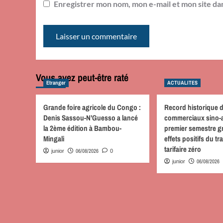
Enregistrer mon nom, mon e-mail et mon site da
Vous avez peut-être raté
Etranger
ACTUALITES
Grande foire agricole du Congo :
Record historique 
Denis Sassou-N’Guesso a lancé
commerciaux sino-a
la 2ème édition à Bambou-
premier semestre g
Mingali
effets positifs du tr
tarifaire zéro
06/08/2026
junior
0
06/08/2026
junior