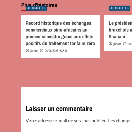
Plus d'histoires
ACTUALITES
ACTUALITES
Record historique des échanges
Le préside
commerciaux sino-africains au
bruxellois
premier semestre grâce aux effets
Shabani
positifs du traitement tarifaire zéro
06
junior
06/08/2026
junior
0
Laisser un commentaire
Votre adresse e-mail ne sera pas publiée.
Les champs 